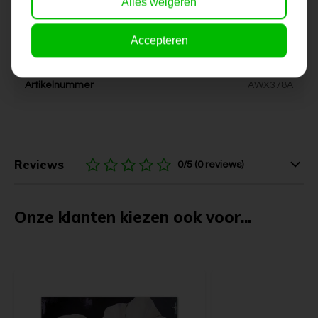
Alles weigeren
Kleur
paars, wit, blauw
Accepteren
Levertijd
6-10 werkdagen
Artikelnummer
AWX378A
Reviews
0/5 (0 reviews)
Onze klanten kiezen ook voor...