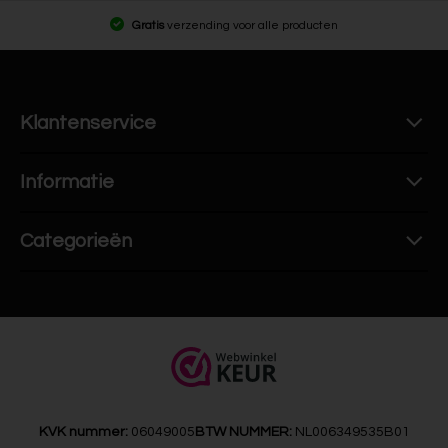
Gratis
verzending voor alle producten
Klantenservice
Informatie
Categorieën
KVK nummer:
06049005
BTW NUMMER:
NL006349535B01