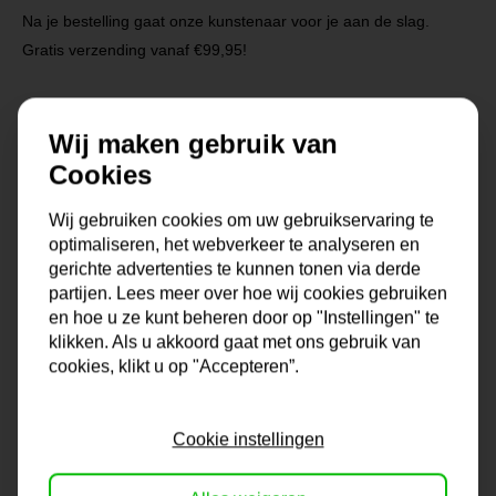
Na je bestelling gaat onze kunstenaar voor je aan de slag.
Gratis verzending vanaf €99,95!
Wij maken gebruik van
Specificaties
Cookies
Maat
0x0x0 cm
Wij gebruiken cookies om uw gebruikservaring te
optimaliseren, het webverkeer te analyseren en
Korte omschrijving
Origineel schilderij van onze
gerichte advertenties te kunnen tonen via derde
eigen kunstenaars
partijen. Lees meer over hoe wij cookies gebruiken
en hoe u ze kunt beheren door op "Instellingen" te
Formaat
60x60, 80x80, 90x90,
klikken. Als u akkoord gaat met ons gebruik van
100x100, 120x120, 150x150
cookies, klikt u op "Accepteren”.
Dikte
4 cm
Cookie instellingen
Stijl
modern. landelijk