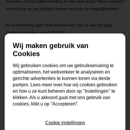
noemen. Zit het juiste schilderij er niet voor je bij? Neem contact
met ons op en we bekijken samen met jou de mogelijkheden!
Na je bestelling gaat onze kunstenaar voor je aan de slag.
Gratis verzending vanaf €99,95!
Wij maken gebruik van
Cookies
Specificaties
Wij gebruiken cookies om uw gebruikservaring te
optimaliseren, het webverkeer te analyseren en
Maat
0x0x0 cm
gerichte advertenties te kunnen tonen via derde
partijen. Lees meer over hoe wij cookies gebruiken
Korte omschrijving
Origineel schilderij van onze
en hoe u ze kunt beheren door op "Instellingen" te
eigen kunstenaars
klikken. Als u akkoord gaat met ons gebruik van
cookies, klikt u op "Accepteren”.
Formaat
80x100, 100x150
Dikte
4 cm
Cookie instellingen