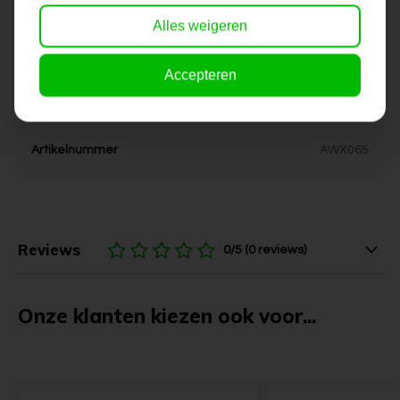
Stijl
kleurrijk, modern
Alles weigeren
Kleur
rood, wit
Accepteren
Levertijd
6-10 werkdagen
Artikelnummer
AWX065
Reviews
0/5 (0 reviews)
Onze klanten kiezen ook voor...