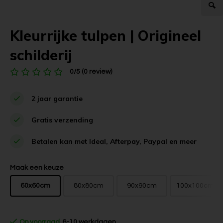
Kleurrijke tulpen | Origineel
schilderij
0/5 (0 review)
2 jaar garantie
Gratis verzending
Betalen kan met Ideal, Afterpay, Paypal en meer
Maak een keuze
60x60cm
80x80cm
90x90cm
100x100cm
Op voorraad
6-10 werkdagen