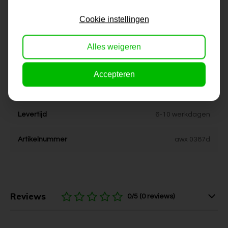
Formaat
60x60, 80x80, 90x90,
100x100, 120x120, 150x150
Cookie instellingen
Dikte
4 cm
Alles weigeren
Stijl
kleurrijk, modern, vrolijk
Accepteren
Kleur
rood, geel, blauw, zwart
Levertijd
6-10 werkdagen
Artikelnummer
awx 0387d
Reviews
0/5 (0 reviews)