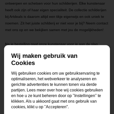
ontwerpen en schetsen voor hun schilderijen. Elke kunstenaar
heeft ook zijn of haar eigen specialiteit. De collectie schilderijen
bij Artdeals is daarom altijd een tikje eigenwijs en ook uniek te
noemen. Zit het juiste schilderij er niet voor je bij? Neem contact
met ons op en we bekijken samen met jou de mogelijkheden!
Na je bestelling gaat onze kunstenaar voor je aan de slag.
Gratis verzending vanaf €99,95!
Wij maken gebruik van
Cookies
Specificaties
Wij gebruiken cookies om uw gebruikservaring te
optimaliseren, het webverkeer te analyseren en
gerichte advertenties te kunnen tonen via derde
Maat
0x0x0 cm
partijen. Lees meer over hoe wij cookies gebruiken
en hoe u ze kunt beheren door op "Instellingen" te
Korte omschrijving
Origineel schilderij van onze
klikken. Als u akkoord gaat met ons gebruik van
eigen kunstenaars
cookies, klikt u op "Accepteren”.