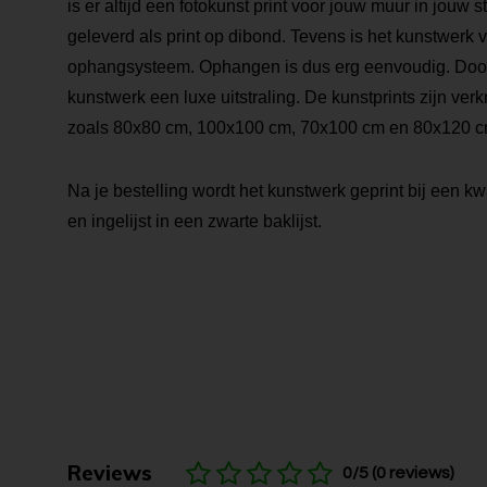
is er altijd een fotokunst print voor jouw muur in jouw s
geleverd als print op dibond. Tevens is het kunstwerk 
ophangsysteem. Ophangen is dus erg eenvoudig. Door de
kunstwerk een luxe uitstraling. De kunstprints zijn verk
zoals 80x80 cm, 100x100 cm, 70x100 cm en 80x120 c
Na je bestelling wordt het kunstwerk geprint bij een kwa
en ingelijst in een zwarte baklijst.
Reviews
0/5 (0 reviews)