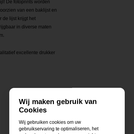
tijl! De fotoprints worden
voorzien van een baklijst en
 lijst krijgt het
rijgbaar in diverse maten
m.
litatief excellente drukker
Wij maken gebruik van
Cookies
Wij gebruiken cookies om uw
gebruikservaring te optimaliseren, het