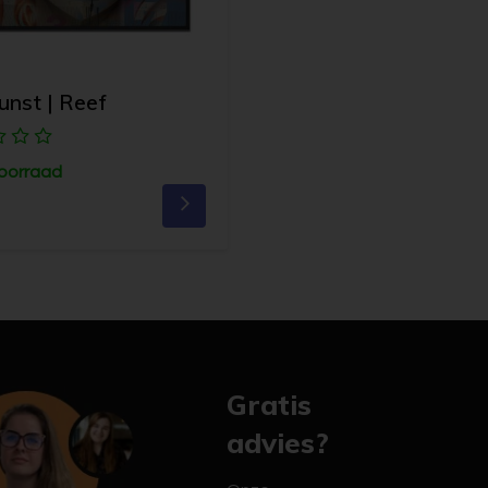
unst | Reef
oorraad
Gratis
advies?