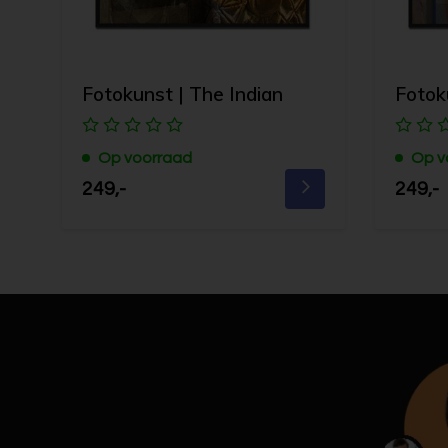
Fotokunst | The Indian
Fotok
Op voorraad
Op v
249,-
249,-