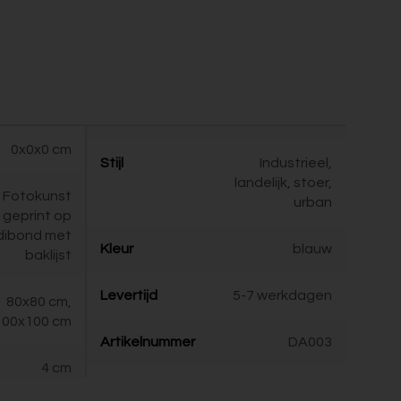
0x0x0 cm
Stijl
Industrieel,
landelijk, stoer,
Fotokunst
urban
geprint op
dibond met
Kleur
blauw
baklijst
Levertijd
5-7 werkdagen
80x80 cm,
100x100 cm
Artikelnummer
DA003
4 cm