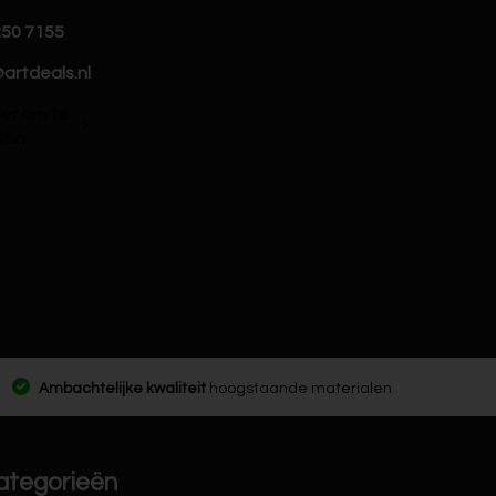
250 7155
artdeals.nl
hier om te
ten
Ambachtelijke kwaliteit
hoogstaande materialen
ategorieën