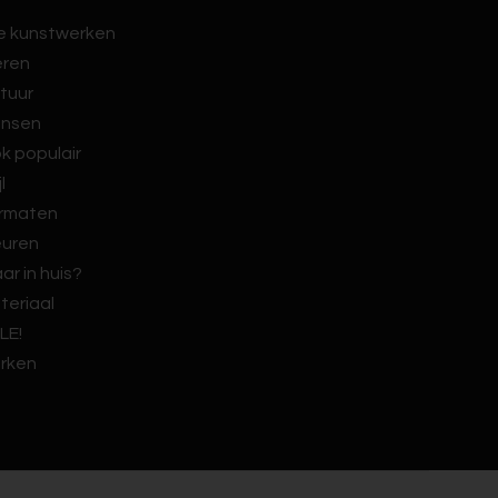
le kunstwerken
eren
tuur
nsen
k populair
jl
rmaten
euren
ar in huis?
teriaal
LE!
rken