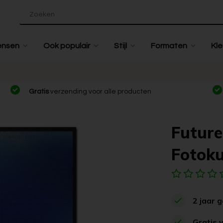
ensen
Ook populair
Stijl
Formaten
Kle
Gratis
verzending voor alle producten
Future
Fotoku
2 jaar 
Gratis 