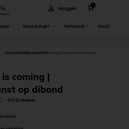
0
Inloggen
uren
Waar in huis?
Materiaal
SALE!
Ambachtelijke kwaliteit
hoogstaande materialen
 is coming |
nst op dibond
0/5 (0 review)
garantie
verzending