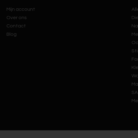
Mijn account
Al
Over ons
Di
Contact
Na
Blog
Me
Oo
Sti
Fo
Kl
Wa
Ma
SA
Me