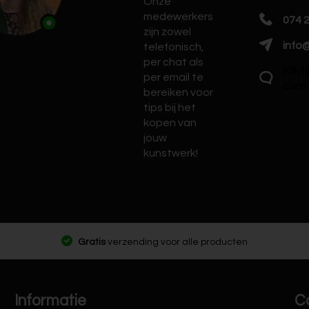
Onze
medewerkers
074 
zijn zowel
info@
telefonisch,
per chat als
Klik 
per email te
chat
bereiken voor
tips bij het
kopen van
jouw
kunstwerk!
Gratis
verzending voor alle producten
Informatie
C