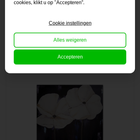
cookies, klikt u op "Accepteren”.
Schilderij | Tulpen in bruintinten
Cookie instellingen
Alles weigeren
Op voorraad
210,-
Accepteren