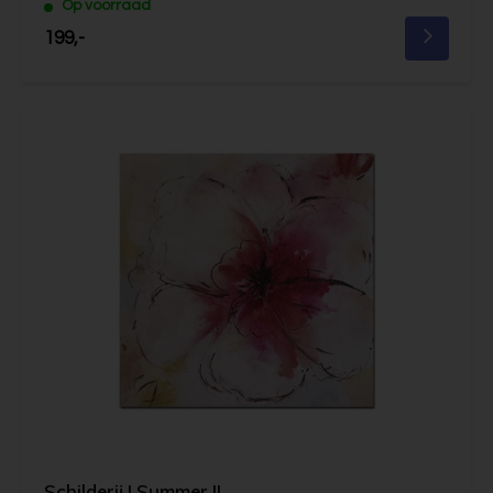
Op voorraad
199,-
Schilderij | Summer II