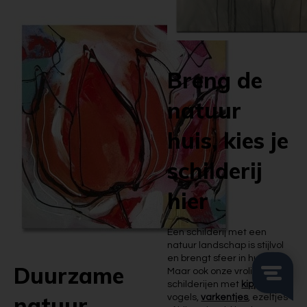
Breng de
natuur
huis, kies je
schilderij
hier
Een schilderij met een
natuur landschap is stijlvol
en brengt sfeer in huis.
Duurzame
Maar ook onze vrolijke
schilderijen met
kippen
,
natuur
vogels,
varkentjes
, ezeltjes