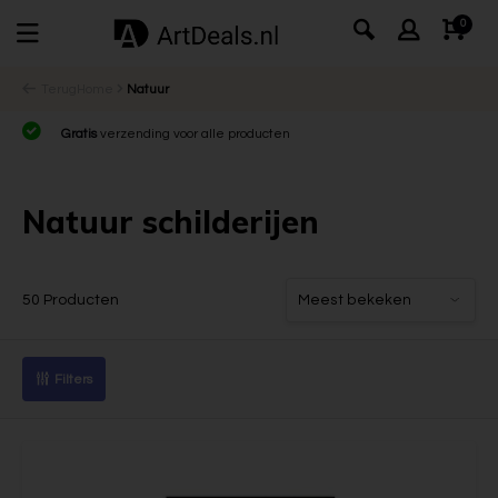
0
Terug
Home
Natuur
tis
verzending voor alle producten
Ambachte
Natuur schilderijen
50 Producten
Filters