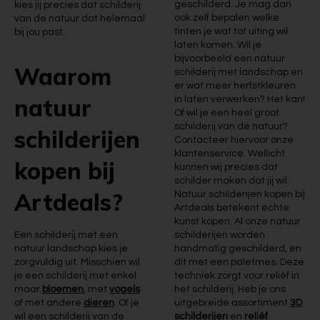
geschilderd. Je mag dan
kies jij precies dat schilderij
ook zelf bepalen welke
van de natuur dat helemaal
tinten je wat tot uiting wil
bij jou past.
laten komen. Wil je
bijvoorbeeld een natuur
Waarom
schilderij met landschap en
er wat meer herfstkleuren
natuur
in laten verwerken? Het kan!
Of wil je een heel groot
schilderij van de natuur?
schilderijen
Contacteer hiervoor onze
klantenservice. Wellicht
kopen bij
kunnen wij precies dat
schilder maken dat jij wil.
Artdeals?
Natuur schilderijen kopen bij
Artdeals betekent échte
kunst kopen. Al onze natuur
Een schilderij met een
schilderijen worden
natuur landschap kies je
handmatig geschilderd, en
zorgvuldig uit. Misschien wil
dit met een paletmes. Deze
je een schilderij met enkel
techniek zorgt voor reliëf in
maar
bloemen
, met
vogels
het schilderij. Heb je ons
of met andere
dieren
. Of je
uitgebreide assortiment
3D
wil een schilderij van de
schilderijen
en
reliëf