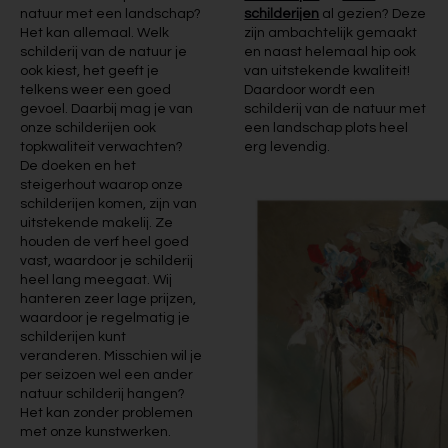
natuur met een landschap?
schilderijen
al gezien? Deze
Het kan allemaal. Welk
zijn ambachtelijk gemaakt
schilderij van de natuur je
en naast helemaal hip ook
ook kiest, het geeft je
van uitstekende kwaliteit!
telkens weer een goed
Daardoor wordt een
gevoel. Daarbij mag je van
schilderij van de natuur met
onze schilderijen ook
een landschap plots heel
topkwaliteit verwachten?
erg levendig.
De doeken en het
steigerhout waarop onze
schilderijen komen, zijn van
uitstekende makelij. Ze
houden de verf heel goed
vast, waardoor je schilderij
heel lang meegaat. Wij
hanteren zeer lage prijzen,
waardoor je regelmatig je
schilderijen kunt
veranderen. Misschien wil je
per seizoen wel een ander
natuur schilderij hangen?
Het kan zonder problemen
met onze kunstwerken.