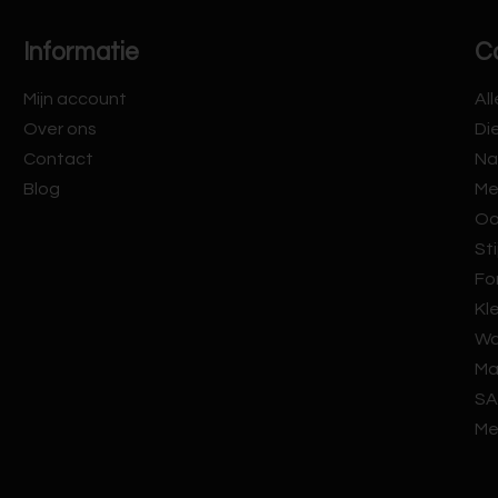
Informatie
C
Mijn account
Al
Over ons
Di
Contact
Na
Blog
Me
Oo
Sti
Fo
Kl
Wa
Ma
SA
Me