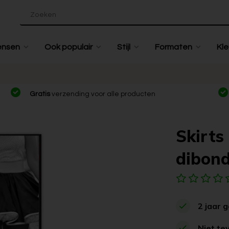
ensen
Ook populair
Stijl
Formaten
Kle
Gratis
verzending voor alle producten
Skirts
dibon
2 jaar 
Niet te