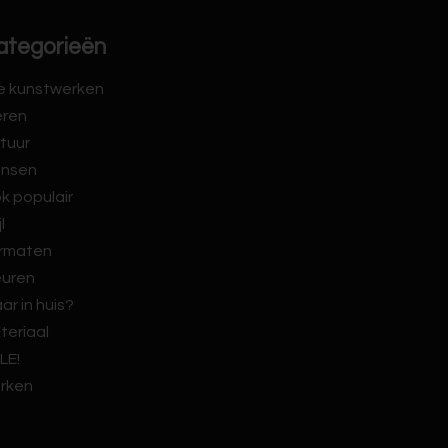
ategorieën
le kunstwerken
eren
tuur
nsen
k populair
jl
rmaten
euren
ar in huis?
teriaal
LE!
rken