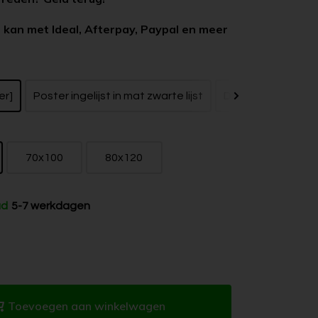
 kan met Ideal, Afterpay, Paypal en meer
er]
Poster ingelijst in mat zwarte lijst
Dibond zonder bak
70x100
80x120
ad
5-7 werkdagen
Toevoegen aan winkelwagen