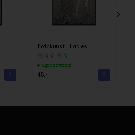
Fotokunst | Ladies
F
Op voorraad
45,-
4