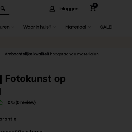
0
Inloggen
uren
Waar in huis?
Materiaal
SALE!
Ambachtelijke kwaliteit
hoogstaande materialen
 | Fotokunst op
d
0/5 (0 review)
garantie
vreden? Geld terug!