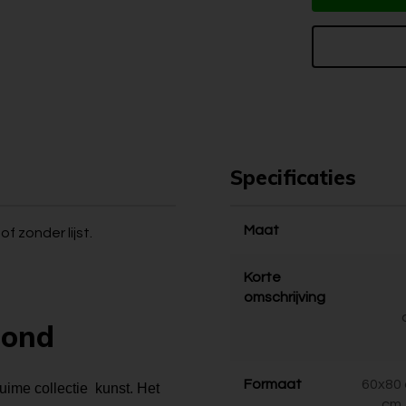
Specificaties
Maat
f zonder lijst.
Korte
omschrijving
bond
Formaat
60x80 
ruime collectie kunst. Het
cm,