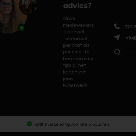
advies?
Onze
medewerkers
074 
zijn zowel
info@
telefonisch,
per chat als
Klik 
per email te
chat
bereiken voor
tips bij het
kopen van
jouw
kunstwerk!
Gratis
verzending voor alle producten