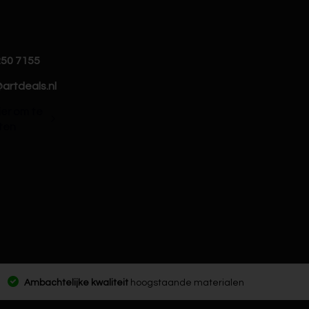
250 7155
artdeals.nl
hier om te
ten
Ambachtelijke kwaliteit
hoogstaande materialen