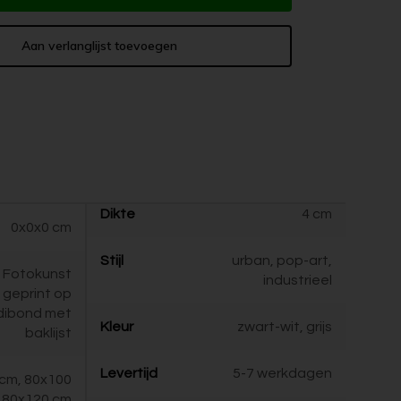
Aan verlanglijst toevoegen
Dikte
4 cm
0x0x0 cm
Stijl
urban, pop-art,
Fotokunst
industrieel
geprint op
dibond met
Kleur
zwart-wit, grijs
baklijst
Levertijd
5-7 werkdagen
cm, 80x100
 80x120 cm