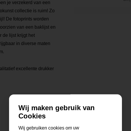
 ben je verzekerd van een
kunst collectie is ruim! Zo
tijl! De fotoprints worden
voorzien van een baklijst en
 lijst krijgt het
rijgbaar in diverse maten
m.
litatief excellente drukker
Wij maken gebruik van
Cookies
Wij gebruiken cookies om uw