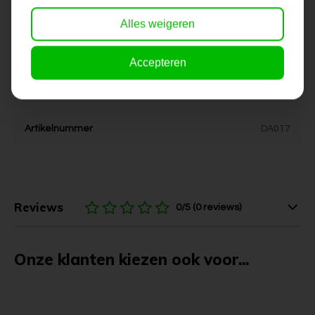
Stijl
Industrieel, landelijk, stoer,
Alles weigeren
urban
Kleur
blauw
Accepteren
Levertijd
5-7 werkdagen
Artikelnummer
DA017
Reviews
0/5 (0 reviews)
Onze klanten kiezen ook voor...