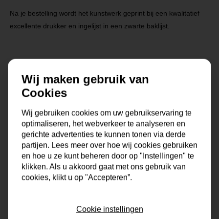
Na je bestelling wordt het kunstwerk geprint bij een kwalitatief
excellente drukker en ingelijst in een zwarte baklijst.
Wij maken gebruik van
Cookies
Specificaties
Wij gebruiken cookies om uw gebruikservaring te
Maat
0x0x0 cm
optimaliseren, het webverkeer te analyseren en
gerichte advertenties te kunnen tonen via derde
partijen. Lees meer over hoe wij cookies gebruiken
Korte omschrijving
Fotokunst geprint op dibond
en hoe u ze kunt beheren door op "Instellingen" te
met baklijst
klikken. Als u akkoord gaat met ons gebruik van
cookies, klikt u op "Accepteren”.
Formaat
80x80 cm, 100x100 cm
Dikte
4 cm
Cookie instellingen