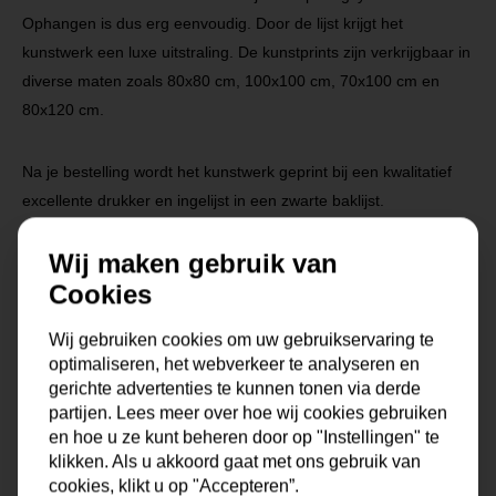
Ophangen is dus erg eenvoudig. Door de lijst krijgt het
kunstwerk een luxe uitstraling. De kunstprints zijn verkrijgbaar in
diverse maten zoals 80x80 cm, 100x100 cm, 70x100 cm en
80x120 cm.
Na je bestelling wordt het kunstwerk geprint bij een kwalitatief
excellente drukker en ingelijst in een zwarte baklijst.
Wij maken gebruik van
Cookies
Wij gebruiken cookies om uw gebruikservaring te
Specificaties
optimaliseren, het webverkeer te analyseren en
gerichte advertenties te kunnen tonen via derde
partijen. Lees meer over hoe wij cookies gebruiken
Maat
0x0x0 cm
en hoe u ze kunt beheren door op "Instellingen" te
klikken. Als u akkoord gaat met ons gebruik van
Korte omschrijving
Fotokunst geprint op dibond
cookies, klikt u op "Accepteren”.
met baklijst