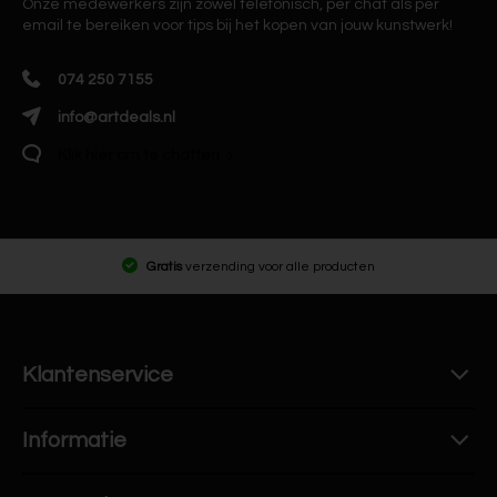
Onze medewerkers zijn zowel telefonisch, per chat als per
email te bereiken voor tips bij het kopen van jouw kunstwerk!
074 250 7155
info@artdeals.nl
Klik hier om te chatten
Gratis
verzending voor alle producten
Klantenservice
Informatie