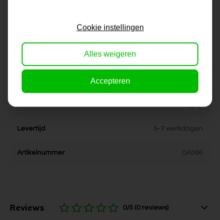
Formaat
60x80 cm, 80x100 cm,
Cookie instellingen
80x120 cm
Alles weigeren
Dikte
4 cm
Accepteren
Stijl
urban, pop-art, industrieel
Kleur
zwart, grijs
Levertijd
5-7 werkdagen
Artikelnummer
DA066
Reviews
0/5 (0 reviews)