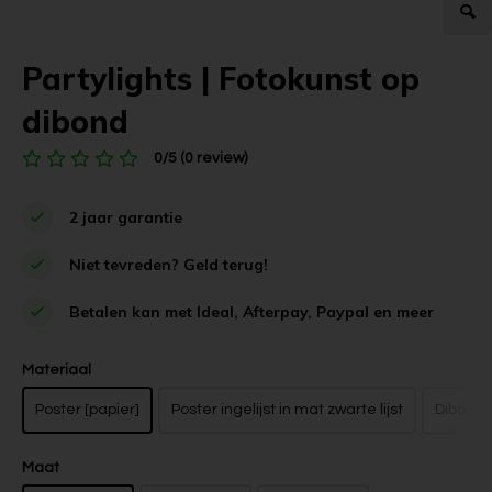
Partylights | Fotokunst op
dibond
0/5 (0 review)
2 jaar garantie
Niet tevreden? Geld terug!
Betalen kan met Ideal, Afterpay, Paypal en meer
Materiaal
Poster [papier]
Poster ingelijst in mat zwarte lijst
Dibond z
Maat