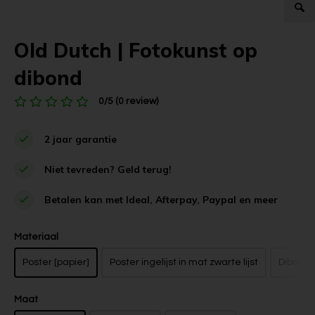
Old Dutch | Fotokunst op
dibond
0/5 (0 review)
2 jaar garantie
Niet tevreden? Geld terug!
Betalen kan met Ideal, Afterpay, Paypal en meer
Materiaal
Poster [papier]
Poster ingelijst in mat zwarte lijst
Dibond z
Maat