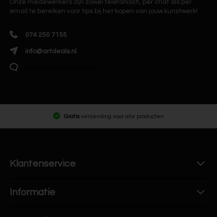
Onze medewerkers zijn zowel telefonisch, per chat als per
email te bereiken voor tips bij het kopen van jouw kunstwerk!
074 250 7155
info@artdeals.nl
Klik hier om te chatten
Gratis
verzending voor alle producten
Klantenservice
Informatie