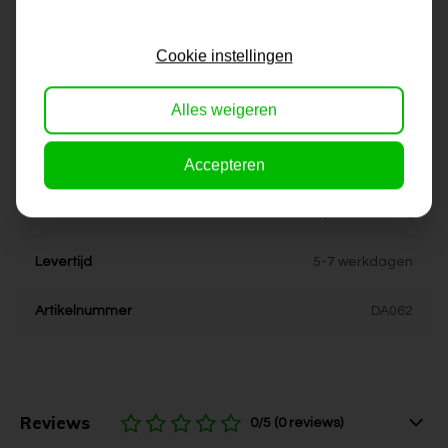
Formaat
60x80 cm, 80x100 cm,
Cookie instellingen
80x120 cm
Alles weigeren
Dikte
4 cm
Accepteren
Stijl
urban, pop-art, industrieel
Kleur
bruin, aardetinten,
Levertijd
5-7 werkdagen
Artikelnummer
DA062
Reviews
0/5 (0 reviews)