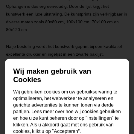
Ophangen is dus erg eenvoudig. Door de lijst krijgt het
kunstwerk een luxe uitstraling. De kunstprints zijn verkrijgbaar in
diverse maten zoals 80x80 cm, 100x100 cm, 70x100 cm en
80x120 cm.
Na je bestelling wordt het kunstwerk geprint bij een kwalitatief
excellente drukker en ingelijst in een zwarte baklijst.
Wij maken gebruik van
Cookies
Wij gebruiken cookies om uw gebruikservaring te
Specificaties
optimaliseren, het webverkeer te analyseren en
gerichte advertenties te kunnen tonen via derde
partijen. Lees meer over hoe wij cookies gebruiken
Maat
0x0x0 cm
en hoe u ze kunt beheren door op "Instellingen" te
klikken. Als u akkoord gaat met ons gebruik van
Korte omschrijving
Fotokunst geprint op dibond
cookies, klikt u op "Accepteren”.
met baklijst