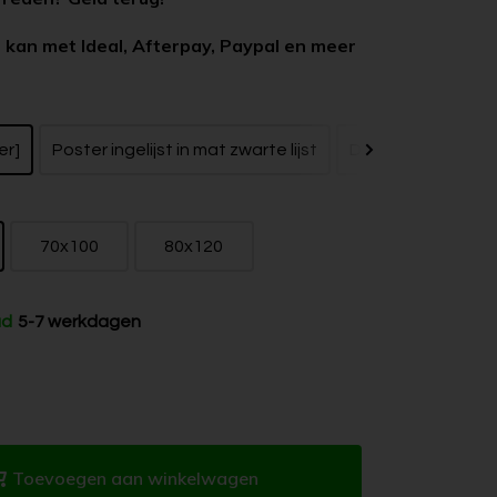
 kan met Ideal, Afterpay, Paypal en meer
er]
Poster ingelijst in mat zwarte lijst
Dibond zonder bak
70x100
80x120
ad
5-7 werkdagen
Toevoegen aan winkelwagen