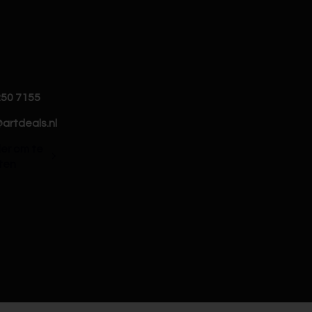
250 7155
artdeals.nl
hier om te
ten