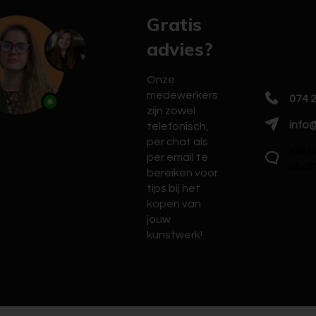
Gratis
advies?
Onze
medewerkers
074 
zijn zowel
info@
telefonisch,
per chat als
Klik 
per email te
chat
bereiken voor
tips bij het
kopen van
jouw
kunstwerk!