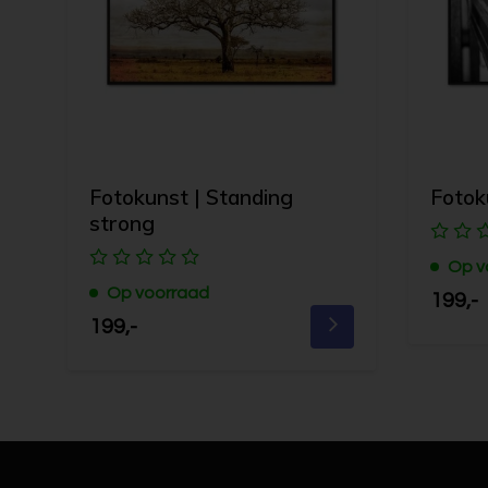
Fotokunst | Standing
Fotok
strong
Op v
Op voorraad
199,-
199,-