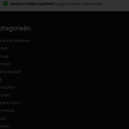
Ambachtelijke kwaliteit
hoogstaande materialen
ategorieën
le kunstwerken
eren
tuur
nsen
k populair
jl
rmaten
euren
ar in huis?
teriaal
LE!
rken