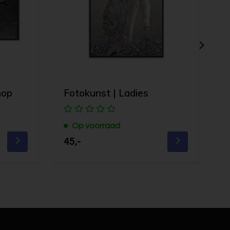
hop
Fotokunst | Ladies
F
Op voorraad
45,-
4