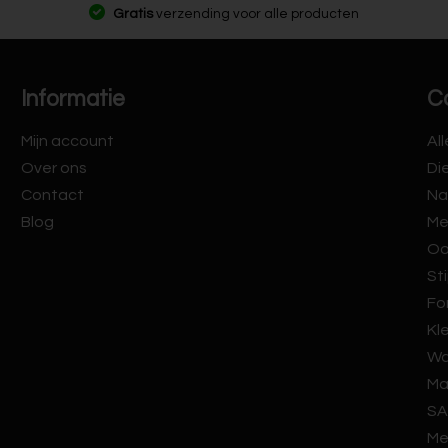
Gratis
verzending voor alle producten
Informatie
C
Mijn account
Al
Over ons
Di
Contact
Na
Blog
Me
Oo
Sti
Fo
Kl
Wa
Ma
SA
Me