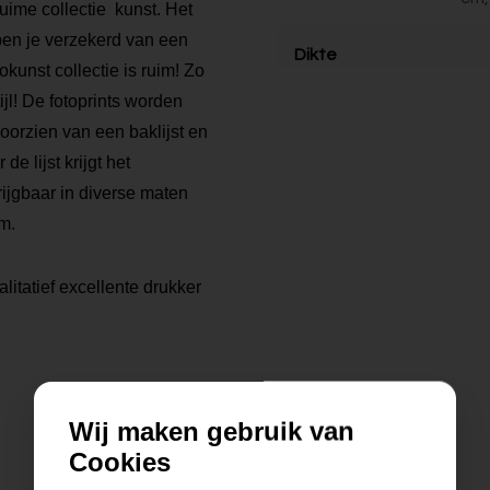
ruime collectie kunst. Het
 ben je verzekerd van een
Dikte
kunst collectie is ruim! Zo
tijl! De fotoprints worden
voorzien van een baklijst en
 lijst krijgt het
rijgbaar in diverse maten
m.
litatief excellente drukker
Wij maken gebruik van
Cookies