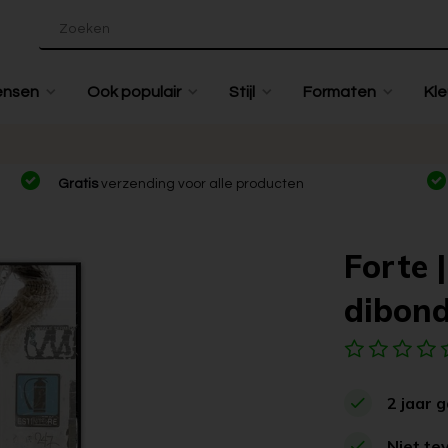
ensen
Ook populair
Stijl
Formaten
Kle
Gratis
verzending voor alle producten
Forte 
dibon
2 jaar 
Niet te