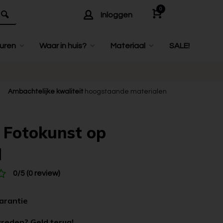
0
Inloggen
uren
Waar in huis?
Materiaal
SALE!
Ambachtelijke kwaliteit
hoogstaande materialen
| Fotokunst op
d
0/5 (0 review)
garantie
vreden? Geld terug!