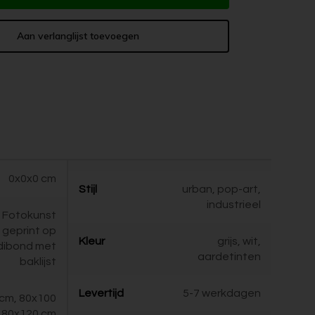
Aan verlanglijst toevoegen
0x0x0 cm
Stijl
urban, pop-art,
industrieel
Fotokunst
geprint op
Kleur
grijs, wit,
dibond met
aardetinten
baklijst
Levertijd
5-7 werkdagen
cm, 80x100
 80x120 cm