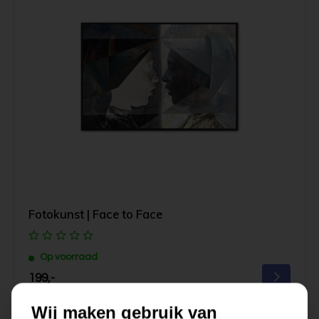
Fotokunst | Face to Face
Op voorraad
199,-
Wij maken gebruik van