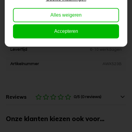
Dikte
4 cm
Alles weigeren
Stijl
kleurrijk, vrolijk
Accepteren
Kleur
groen, grijs, zwart, rose, wit
Levertijd
6-10 werkdagen
Artikelnummer
AWX523B
Reviews
0/5 (0 reviews)
Onze klanten kiezen ook voor...