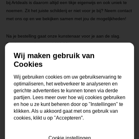
bij Artdeals is daarom altijd een tikje eigenwijs en ook uniek te
noemen. Zit het juiste schilderij er niet voor je bij? Neem contact
met ons op en we bekijken samen met jou de mogelijkheden!
Na je bestelling gaat onze kunstenaar voor je aan de slag.
Gratis verzending vanaf €99,95!
Wij maken gebruik van
Cookies
Specificaties
Wij gebruiken cookies om uw gebruikservaring te
optimaliseren, het webverkeer te analyseren en
Maat
0x0x0 cm
gerichte advertenties te kunnen tonen via derde
partijen. Lees meer over hoe wij cookies gebruiken
Korte omschrijving
Origineel schilderij van onze
en hoe u ze kunt beheren door op "Instellingen" te
eigen kunstenaars
klikken. Als u akkoord gaat met ons gebruik van
cookies, klikt u op "Accepteren”.
Formaat
50x100, 60x120, 70x140,
80x160
Cookie instellingen