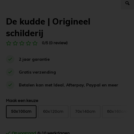
De kudde | Origineel
schilderij
0/5 (0 review)
2 jaar garantie
Gratis verzending
Betalen kan met Ideal, Afterpay, Paypal en meer
Maak een keuze
50x100cm
60x120cm
70x140cm
80x160cm
Op voorraad
6-10 werkdagen