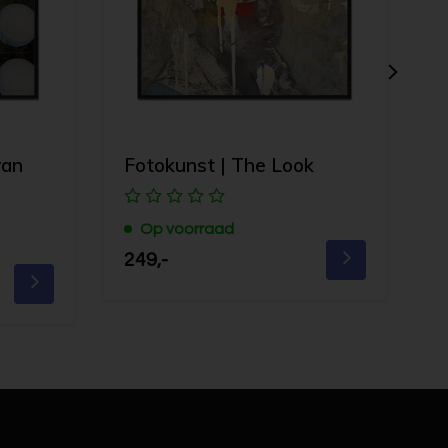
van
Fotokunst | The Look
F
Op voorraad
249,-
2