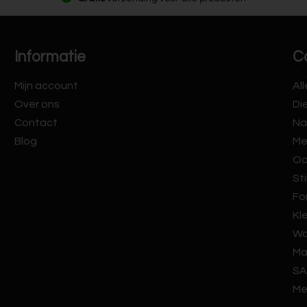
Informatie
C
Mijn account
Al
Over ons
Di
Contact
Na
Blog
Me
Oo
Sti
Fo
Kl
Wa
Ma
SA
Me