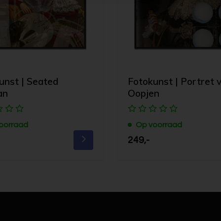
unst | Seated
Fotokunst | Portret 
an
Oopjen
oorraad
Op voorraad
249,-