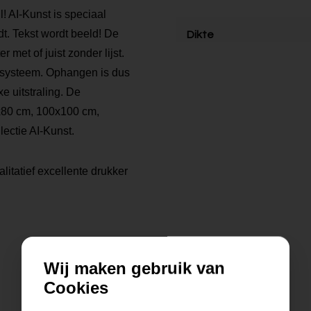
l! AI-Kunst is speciaal
t. Tekst wordt beeld! De
Dikte
r met of juist zonder lijst.
ngsysteem. Ophangen is dus
xe uitstraling. De
80x80 cm, 100x100 cm,
ectie AI-Kunst.
litatief excellente drukker
Wij maken gebruik van
Cookies