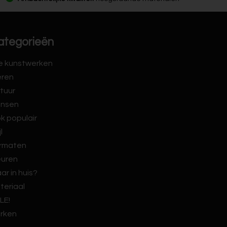
ategorieën
le kunstwerken
eren
tuur
nsen
k populair
jl
rmaten
euren
ar in huis?
teriaal
LE!
rken