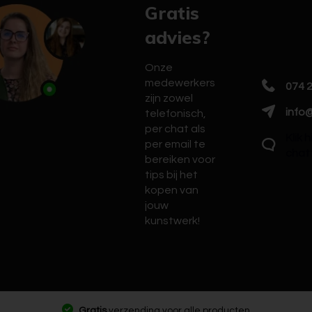
Gratis
advies?
Onze
medewerkers
074 
zijn zowel
info@
telefonisch,
per chat als
Klik 
per email te
chat
bereiken voor
tips bij het
kopen van
jouw
kunstwerk!
Gratis
verzending voor alle producten