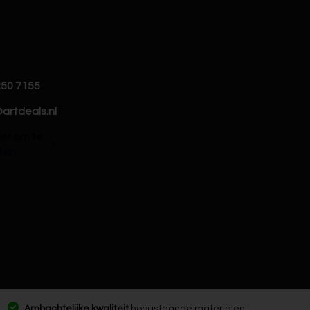
250 7155
artdeals.nl
hier om te
ten
Ambachtelijke kwaliteit
hoogstaande materialen