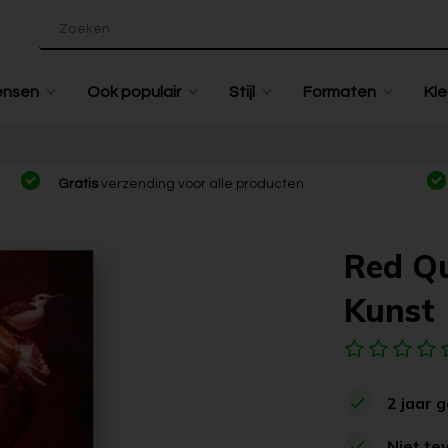
ensen
Ook populair
Stijl
Formaten
Kle
Gratis
verzending voor alle producten
Red Qu
Kunst
2 jaar 
Niet te