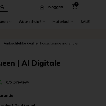
0
Inloggen
uren
Waar in huis?
Materiaal
SALE!
Ambachtelijke kwaliteit
hoogstaande materialen
een | AI Digitale
0/5 (0 review)
garantie
vreden? Geld terug!