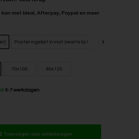
 kan met Ideal, Afterpay, Paypal en meer
er]
Poster ingelijst in mat zwarte lijst
Dibond zonder bak
70x100
80x120
ad
5-7 werkdagen
Toevoegen aan winkelwagen