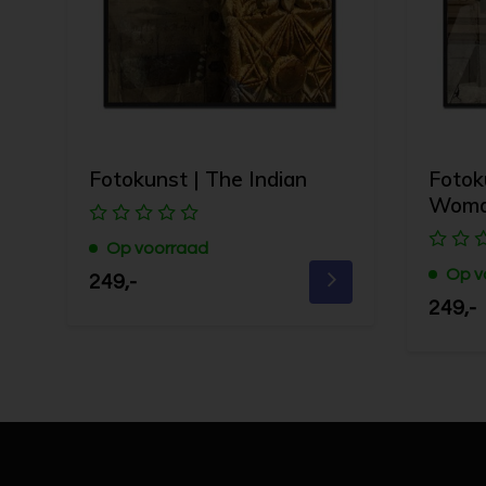
Fotokunst | The Indian
Fotok
Wom
Op voorraad
Op v
249,-
249,-