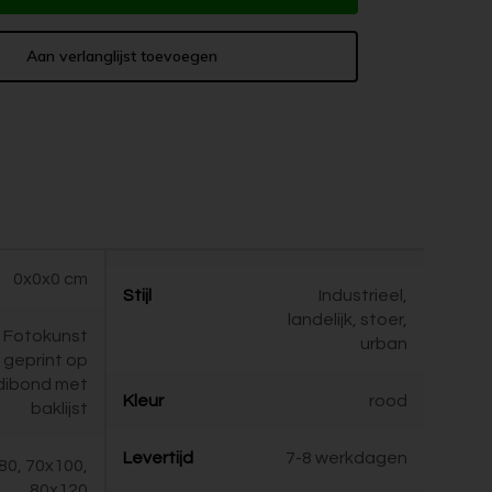
Aan verlanglijst toevoegen
0x0x0 cm
Stijl
Industrieel,
landelijk, stoer,
Fotokunst
urban
geprint op
dibond met
Kleur
rood
baklijst
Levertijd
7-8 werkdagen
80, 70x100,
80x120