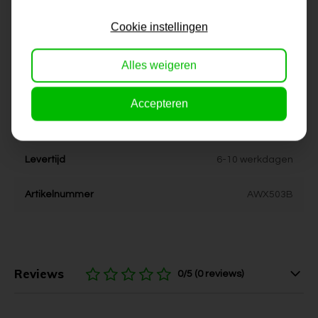
Formaat
60x60, 80x80, 90x90,
100x100, 120x120, 150x150
Cookie instellingen
Dikte
4 cm
Alles weigeren
Stijl
kleurrijk, vrolijk
Accepteren
Kleur
rood, groen, wit, blauw
Levertijd
6-10 werkdagen
Artikelnummer
AWX503B
Reviews
0/5 (0 reviews)