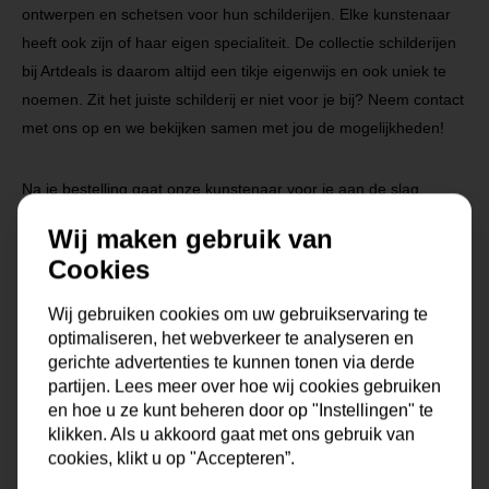
ontwerpen en schetsen voor hun schilderijen. Elke kunstenaar
heeft ook zijn of haar eigen specialiteit. De collectie schilderijen
bij Artdeals is daarom altijd een tikje eigenwijs en ook uniek te
noemen. Zit het juiste schilderij er niet voor je bij? Neem contact
met ons op en we bekijken samen met jou de mogelijkheden!
Na je bestelling gaat onze kunstenaar voor je aan de slag.
Gratis verzending vanaf €99,95!
Wij maken gebruik van
Cookies
Specificaties
Wij gebruiken cookies om uw gebruikservaring te
optimaliseren, het webverkeer te analyseren en
gerichte advertenties te kunnen tonen via derde
Maat
0x0x0 cm
partijen. Lees meer over hoe wij cookies gebruiken
en hoe u ze kunt beheren door op "Instellingen" te
Korte omschrijving
Origineel schilderij van onze
klikken. Als u akkoord gaat met ons gebruik van
eigen kunstenaars
cookies, klikt u op "Accepteren”.