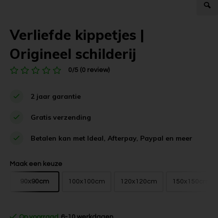
Verliefde kippetjes |
Origineel schilderij
0/5 (0 review)
2 jaar garantie
Gratis verzending
Betalen kan met Ideal, Afterpay, Paypal en meer
Maak een keuze
90x90cm
100x100cm
120x120cm
150x150cm
Op voorraad
6-10 werkdagen