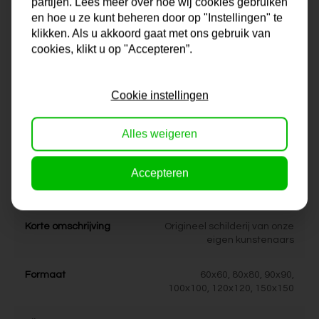
partijen. Lees meer over hoe wij cookies gebruiken
met ons op en we bekijken samen met jou de mogelijkheden!
en hoe u ze kunt beheren door op "Instellingen" te
klikken. Als u akkoord gaat met ons gebruik van
cookies, klikt u op "Accepteren”.
Na je bestelling gaat onze kunstenaar voor je aan de slag.
Gratis verzending vanaf €99,95!
Cookie instellingen
Alles weigeren
Specificaties
Accepteren
Maat
0x0x0 cm
Korte omschrijving
Origineel schilderij van onze
eigen kunstenaars
Formaat
60x60, 80x80, 90x90,
100x100, 120x120, 150x150