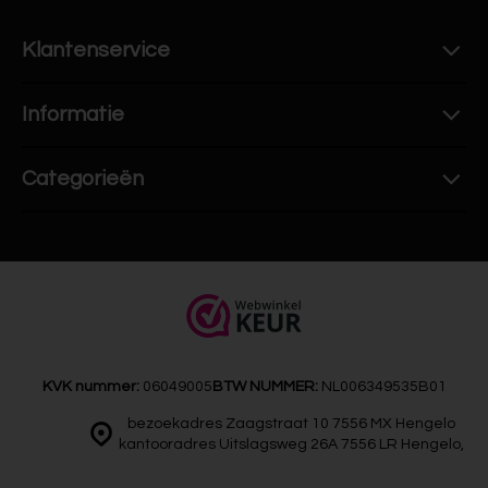
Klantenservice
Informatie
Categorieën
KVK nummer:
06049005
BTW NUMMER:
NL006349535B01
bezoekadres Zaagstraat 10 7556 MX Hengelo
kantooradres Uitslagsweg 26A 7556 LR Hengelo,