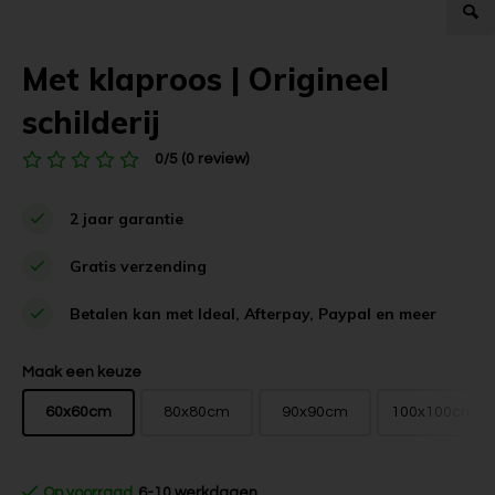
Met klaproos | Origineel
schilderij
0/5 (0 review)
2 jaar garantie
Gratis verzending
Betalen kan met Ideal, Afterpay, Paypal en meer
Maak een keuze
60x60cm
80x80cm
90x90cm
100x100cm
Op voorraad
6-10 werkdagen