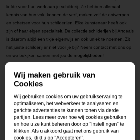
liefde voor hun werk aan je schilderij. Ze hebben allemaal
kennis van hun vak, kennen de verf, maken zelf de ontwerpen
en schetsen voor hun schilderijen. Elke kunstenaar heeft ook
zijn of haar eigen specialiteit. De collectie schilderijen bij Artdeals
is daarom altijd een tikje eigenwijs en ook uniek te noemen. Zit
het juiste schilderij er niet voor je bij? Neem contact met ons op
en we bekijken samen met jou de mogelijkheden!
Na je bestelling gaat onze kunstenaar voor je aan de slag.
Wij maken gebruik van
Gratis verzending vanaf €99,95!
Cookies
Wij gebruiken cookies om uw gebruikservaring te
optimaliseren, het webverkeer te analyseren en
Specificaties
gerichte advertenties te kunnen tonen via derde
partijen. Lees meer over hoe wij cookies gebruiken
en hoe u ze kunt beheren door op "Instellingen" te
Maat
0x0x0 cm
klikken. Als u akkoord gaat met ons gebruik van
cookies, klikt u op "Accepteren”.