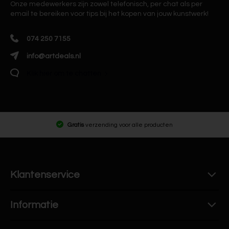
Onze medewerkers zijn zowel telefonisch, per chat als per
email te bereiken voor tips bij het kopen van jouw kunstwerk!
074 250 7155
info@artdeals.nl
Klik hier om te chatten
Gratis
verzending voor alle producten
Klantenservice
Informatie