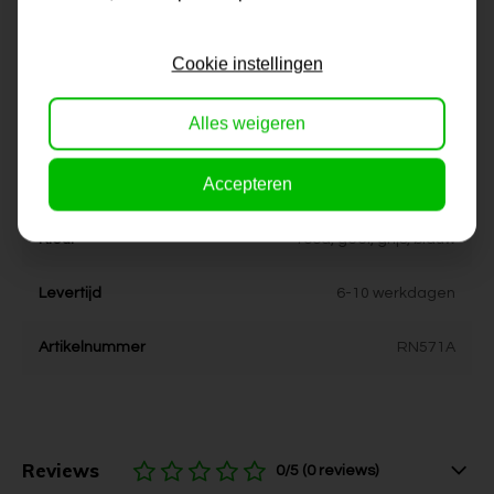
Korte omschrijving
Origineel schilderij van onze
eigen kunstenaars
Cookie instellingen
Formaat
60x120, 70x140, 80x160
Alles weigeren
Dikte
4 cm
Accepteren
Stijl
modern
Kleur
rood, geel, grijs, blauw
Levertijd
6-10 werkdagen
Artikelnummer
RN571A
Reviews
0/5 (0 reviews)