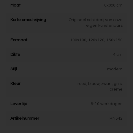
Maat
0x0x0 cm
Korte omschrijving
Origineel schilderij van onze
eigen kunstenaars
Formaat
100x100, 120x120, 150x150
Dikte
4 cm
Stijl
modern
Kleur
rood, blauw, zwart, grijs,
creme
Levertijd
6-10 werkdagen
Artikelnummer
RN542