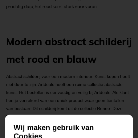
prachtig diep, het rood komt sterk naar voren.
Modern abstract schilderij
met rood en blauw
Abstract schilderij voor een modern interieur. Kunst kopen hoeft
niet duur te zijn. Artdeals heeft een ruime collectie abstracte
kunst. Het bestellen is eenvoudig en veilig bij Artdeals. Als klant
ben je verzekerd van een uniek product waar geen tientallen
van bestaan. Dit schilderij komt uit de collectie Renee. Deze
kunstenaar maakt prachtige abstracte schilderijen in prachtige
tinten en thema's. Van zijn hand is o.a een stijl met Cobra-achtig
Wij maken gebruik van
werk, met mooie krachtige kleuren. Ook schildert hij abstract-
Cookies