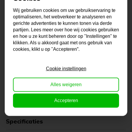
expressionistisch. Artdeals werkt met kunstenaars die in
opdracht schilderijen maken voor JOU. Onze kunstenaars
Wij gebruiken cookies om uw gebruikservaring te
optimaliseren, het webverkeer te analyseren en
werken met veel passie en liefde voor hun werk aan je schilderij.
gerichte advertenties te kunnen tonen via derde
Ze hebben allemaal kennis van hun vak, kennen de verf, maken
partijen. Lees meer over hoe wij cookies gebruiken
zelf de ontwerpen en schetsen voor hun schilderijen. Elke
en hoe u ze kunt beheren door op "Instellingen" te
kunstenaar heeft ook zijn of haar eigen specialiteit. De collectie
klikken. Als u akkoord gaat met ons gebruik van
schilderijen bij Artdeals is daarom altijd een tikje eigenwijs en
cookies, klikt u op "Accepteren”.
ook uniek te noemen. Zit het juiste schilderij er niet voor je bij?
Neem contact met ons op en we bekijken samen met jou de
Cookie instellingen
mogelijkheden!
Alles weigeren
Na je bestelling gaat onze kunstenaar voor je aan de slag.
Gratis verzending vanaf €99,95!
Accepteren
Specificaties