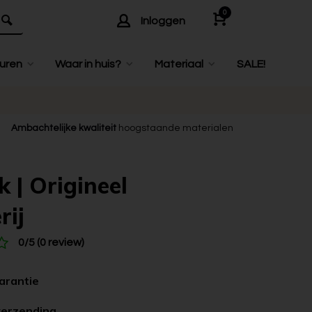
0
Inloggen
uren
Waar in huis?
Materiaal
SALE!
Ambachtelijke kwaliteit
hoogstaande materialen
k | Origineel
rij
0/5 (0 review)
garantie
verzending