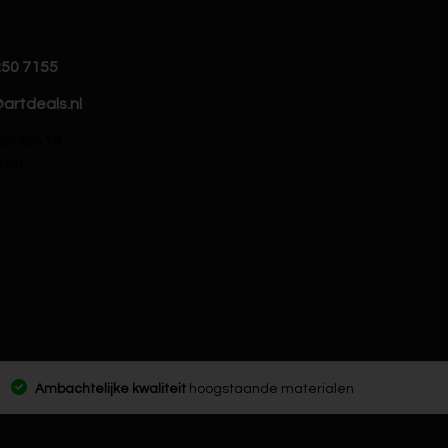
250 7155
artdeals.nl
hier om te
ten
Ambachtelijke kwaliteit
hoogstaande materialen