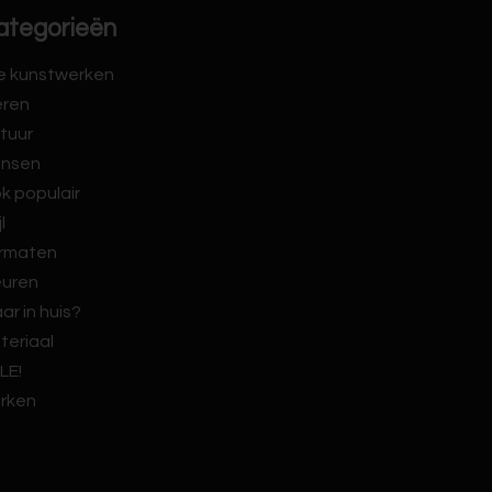
ategorieën
le kunstwerken
eren
tuur
nsen
k populair
jl
rmaten
euren
ar in huis?
teriaal
LE!
rken