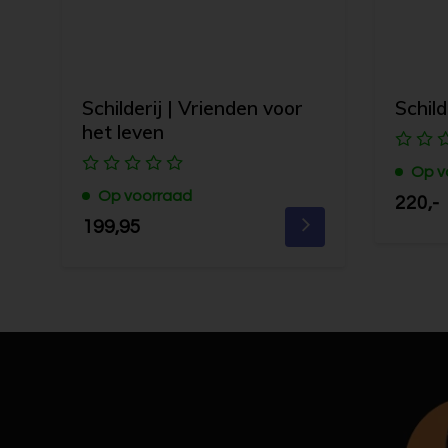
Schilderij | Vrienden voor
Schild
het leven
Op v
Op voorraad
220,-
199,95