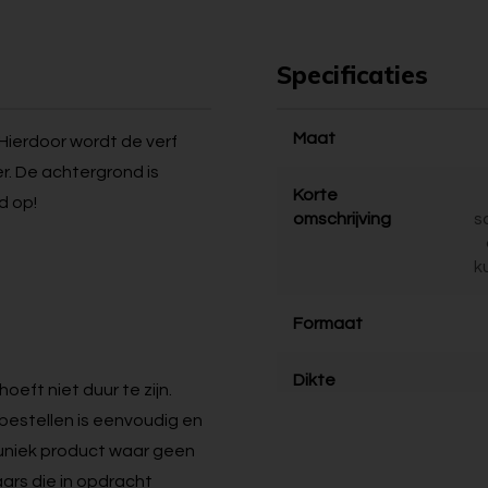
Specificaties
Maat
Hierdoor wordt de verf
er. De achtergrond is
Korte
d op!
omschrijving
s
k
Formaat
Dikte
oeft niet duur te zijn.
t bestellen is eenvoudig en
en uniek product waar geen
ars die in opdracht