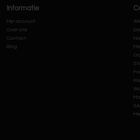
Informatie
C
Mijn account
Al
Over ons
Di
Contact
Na
Blog
Me
Oo
Sti
Fo
Kl
Wa
Ma
SA
Me