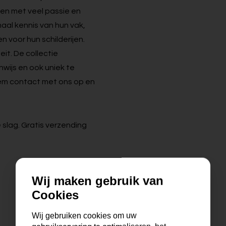
en met veel passie en
maal kennis van hun vak,
 voor hun schilderijen.
eit. De collectie
enwijs en ook uniek te
 Neem contact met ons op en
 slag. Gratis verzending
Wij maken gebruik van
Cookies
Wij gebruiken cookies om uw