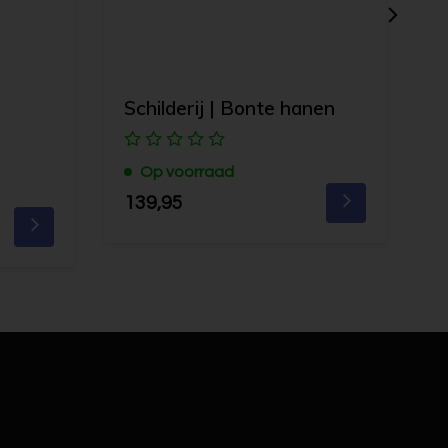
Schilderij | Bonte hanen
S
Op voorraad
139,95
1