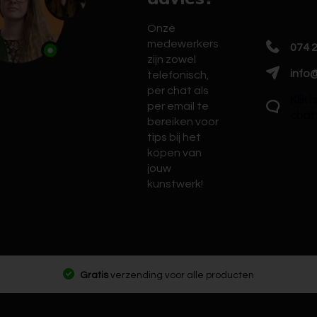
Onze
medewerkers
074 
zijn zowel
info@
telefonisch,
per chat als
Klik 
per email te
chat
bereiken voor
tips bij het
kopen van
jouw
kunstwerk!
Gratis
verzending voor alle producten