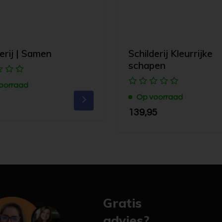
erij | Samen
Schilderij Kleurrijke
schapen
oorraad
Op voorraad
139,95
Gratis
advies?