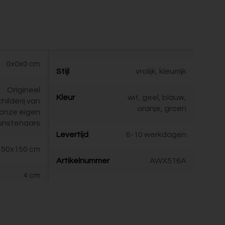
0x0x0 cm
Stijl
vrolijk, kleurrijk
Origineel
Kleur
wit, geel, blauw,
childerij van
oranje, groen
onze eigen
unstenaars
Levertijd
6-10 werkdagen
50x150 cm
Artikelnummer
AWX516A
4 cm