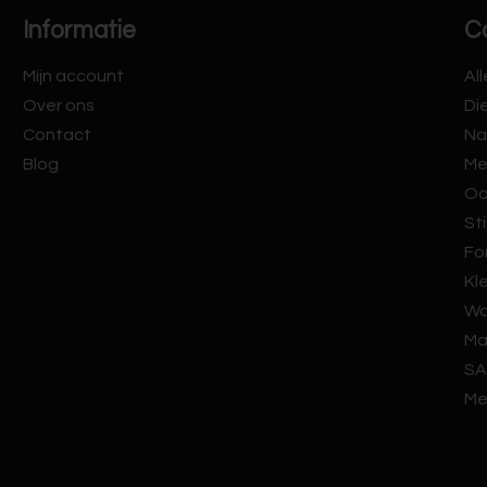
Informatie
C
Mijn account
Al
Over ons
Di
Contact
Na
Blog
Me
Oo
Sti
Fo
Kl
Wa
Ma
SA
Me