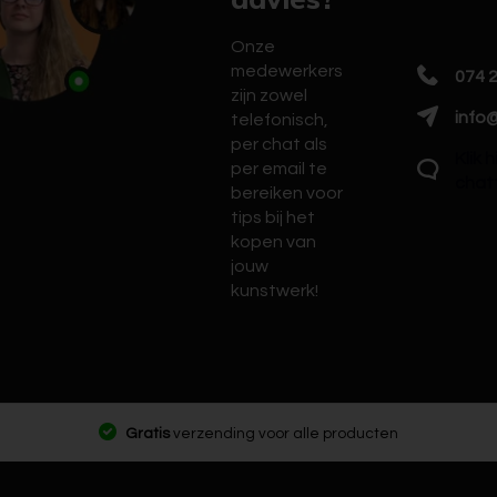
Onze
medewerkers
074 
zijn zowel
info@
telefonisch,
per chat als
Klik 
per email te
chat
bereiken voor
tips bij het
kopen van
jouw
kunstwerk!
Gratis
verzending voor alle producten