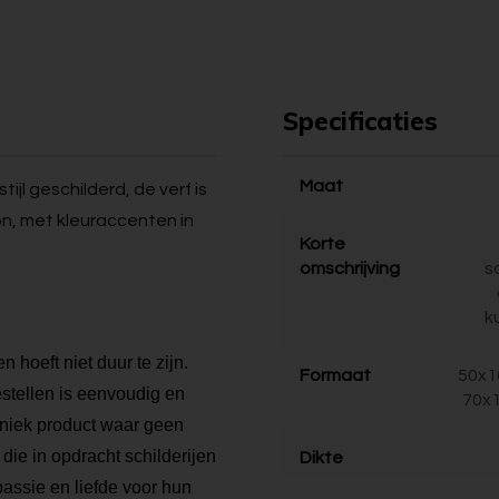
Specificaties
Maat
ijl geschilderd, de verf is
n, met kleuraccenten in
Korte
omschrijving
s
k
 hoeft niet duur te zijn.
Formaat
50x1
bestellen is eenvoudig en
70x1
 uniek product waar geen
die in opdracht schilderijen
Dikte
ssie en liefde voor hun