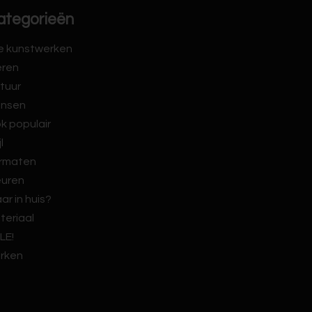
ategorieën
le kunstwerken
eren
tuur
nsen
k populair
jl
rmaten
euren
ar in huis?
teriaal
LE!
rken