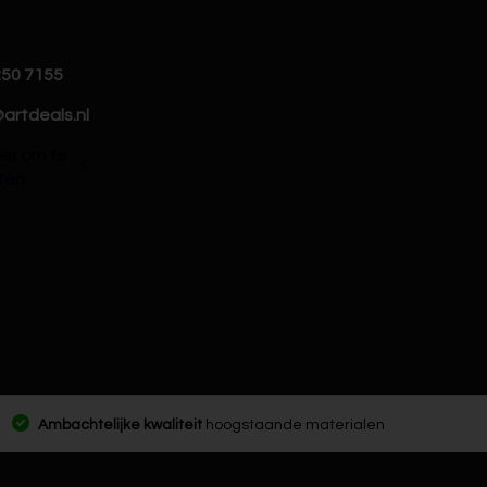
250 7155
artdeals.nl
hier om te
ten
Ambachtelijke kwaliteit
hoogstaande materialen