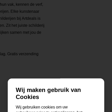
 hun vak, kennen de verf,
rijen. Elke kunstenaar
ilderijen bij Artdeals is
. Zit het juiste schilderij
kijken samen met jou de
lag. Gratis verzending
Wij maken gebruik van
Cookies
Wij gebruiken cookies om uw