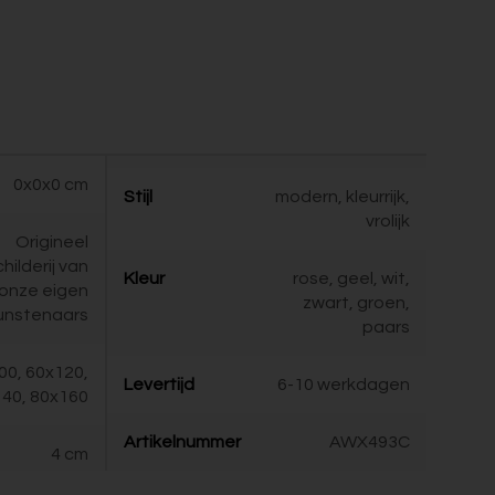
0x0x0 cm
Stijl
modern, kleurrijk,
vrolijk
Origineel
childerij van
Kleur
rose, geel, wit,
onze eigen
zwart, groen,
unstenaars
paars
00, 60x120,
Levertijd
6-10 werkdagen
40, 80x160
Artikelnummer
AWX493C
4 cm