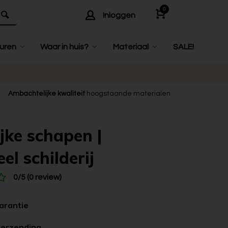
0
Inloggen
uren
Waar in huis?
Materiaal
SALE!
Ambachtelijke kwaliteit
hoogstaande materialen
ijke schapen |
el schilderij
0/5 (0 review)
garantie
verzending