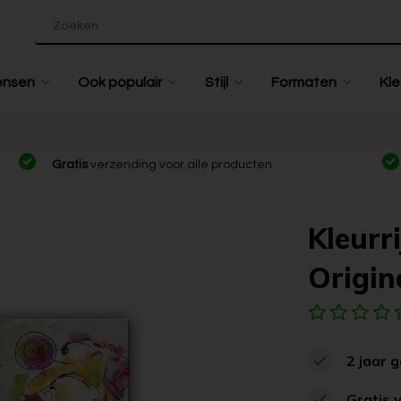
ensen
Ook populair
Stijl
Formaten
Kle
Gratis
verzending voor alle producten
Kleurr
Origine
2 jaar 
Gratis 