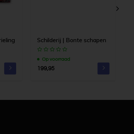
rieling
Schilderij | Bonte schapen
S
Op voorraad
199,95
1