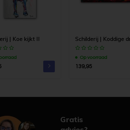
rij | Koe kijkt II
Schilderij | Koddige d
oorraad
Op voorraad
5
139,95
Gratis
advies?