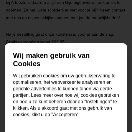
bij Artdeals is daarom altijd een tikje eigenwijs en ook uniek te
noemen. Zit het juiste schilderij er niet voor je bij? Neem contact
met ons op en we bekijken samen met jou de mogelijkheden!
Na je bestelling gaat onze kunstenaar voor je aan de slag.
Gratis verzending vanaf €99,95!
Wij maken gebruik van
Cookies
Specificaties
Wij gebruiken cookies om uw gebruikservaring te
optimaliseren, het webverkeer te analyseren en
Maat
0x0x0 cm
gerichte advertenties te kunnen tonen via derde
partijen. Lees meer over hoe wij cookies gebruiken
Korte omschrijving
Origineel schilderij van onze
en hoe u ze kunt beheren door op "Instellingen" te
eigen kunstenaars
klikken. Als u akkoord gaat met ons gebruik van
cookies, klikt u op "Accepteren”.
Formaat
60x60, 80x80, 90x90,
100x100, 120x120, 150x150