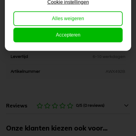
Cookie instellingen
Dikte
4 cm
Alles weigeren
Stijl
kleurrijk, vrolijk
Accepteren
Kleur
geel, wit, groen, blauw, rose,
paars
Levertijd
6-10 werkdagen
Artikelnummer
AWX492B
Reviews
0/5 (0 reviews)
Onze klanten kiezen ook voor...