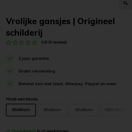
Vrolijke gansjes | Origineel
schilderij
0/5 (0 review)
2 jaar garantie
Gratis verzending
Betalen kan met Ideal, Afterpay, Paypal en meer
Maak een keuze
60x60cm
80x80cm
90x90cm
100x100cm
Op voorraad
6-10 werkdagen