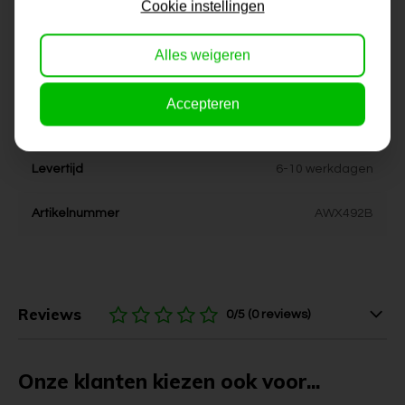
Cookie instellingen
Dikte
4 cm
Alles weigeren
Stijl
kleurrijk, vrolijk
Accepteren
Kleur
geel, wit, groen, blauw, rose,
paars
Levertijd
6-10 werkdagen
Artikelnummer
AWX492B
Reviews
0/5 (0 reviews)
Onze klanten kiezen ook voor...