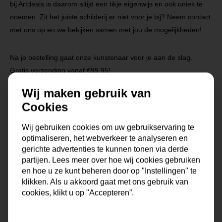
bij Artdeals is daarom altijd een tikje eigenwijs en ook uniek te
noemen. Zit het juiste schilderij er niet voor je bij? Neem contact
met ons op en we bekijken samen met jou de mogelijkheden!
Na je bestelling gaat onze kunstenaar voor je aan de slag.
Gratis verzending vanaf €99,95!
Wij maken gebruik van
Cookies
Specificaties
Wij gebruiken cookies om uw gebruikservaring te
optimaliseren, het webverkeer te analyseren en
Maat
0x0x0 cm
gerichte advertenties te kunnen tonen via derde
partijen. Lees meer over hoe wij cookies gebruiken
Korte omschrijving
Origineel schilderij van onze
en hoe u ze kunt beheren door op "Instellingen" te
eigen kunstenaars
klikken. Als u akkoord gaat met ons gebruik van
cookies, klikt u op "Accepteren”.
Formaat
60x60, 80x80, 90x90,
100x100, 120x120, 150x150