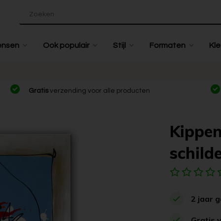
ensen
Ook populair
Stijl
Formaten
Kle
Gratis
verzending voor alle producten
Kippen
schilde
2 jaar 
Gratis 