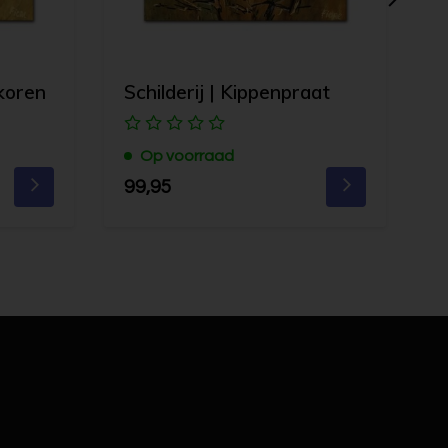
 koren
Schilderij | Kippenpraat
S
Op voorraad
99,95
1