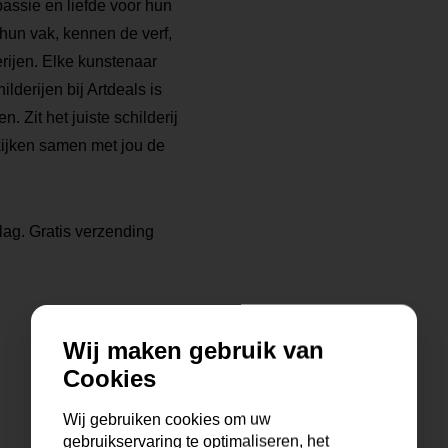
ssie en liefde voor hun
 hun vak, kennen de verf,
rijen. Elke kunstenaar
ilderijen bij Artdeals is
. Zit het juiste schilderij
kijken samen met jou de
lag. Gratis verzending
Wij maken gebruik van
Cookies
Wij gebruiken cookies om uw
gebruikservaring te optimaliseren, het