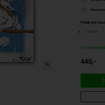
Betalen
Maak een keu
60x60cm
80x80cm
90x90cm
Op voorra
449,-