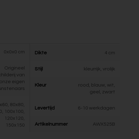
0x0x0 cm
Dikte
4 cm
Origineel
Stijl
kleurrijk, vrolijk
childerij van
onze eigen
Kleur
rood, blauw, wit,
unstenaars
geel, zwart
x60, 80x80,
Levertijd
6-10 werkdagen
0, 100x100,
120x120,
Artikelnummer
AWX525B
150x150