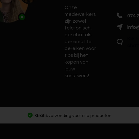
Onze
medewerkers
074 
zijn zowel
info@
telefonisch,
per chat als
Klik 
per email te
chat
bereiken voor
tips bij het
kopen van
jouw
kunstwerk!
Gratis
verzending voor alle producten