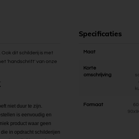
Specificaties
Maat
Ook dit schilderij is met
, het 'handschrift' van onze
Korte
omschrijving
s
k
k
Formaat
60
t niet duur te zijn.
90x9
bestellen is eenvoudig en
 uniek product waar geen
die in opdracht schilderijen