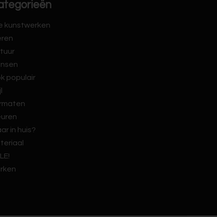
ategorieën
le kunstwerken
eren
tuur
nsen
k populair
jl
rmaten
euren
ar in huis?
teriaal
LE!
rken