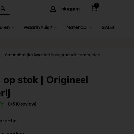
0
Inloggen
uren
Waar in huis?
Materiaal
SALE!
Ambachtelijke kwaliteit
hoogstaande materialen
 op stok | Origineel
rij
0/5 (0 review)
garantie
verzending