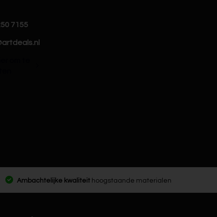
250 7155
artdeals.nl
hier om te
ten
Ambachtelijke kwaliteit
hoogstaande materialen