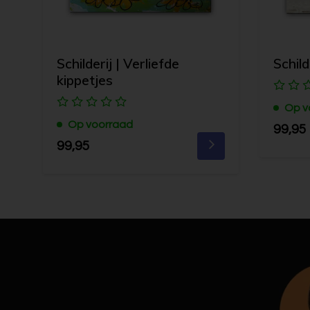
Schilderij | Verliefde
Schild
kippetjes
Op v
Op voorraad
99,95
99,95