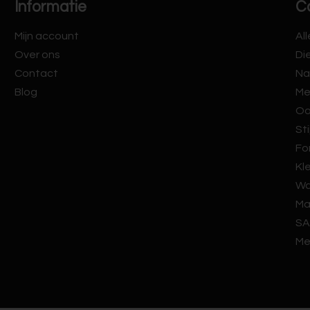
Informatie
C
Mijn account
Al
Over ons
Di
Contact
Na
Blog
Me
Oo
Sti
Fo
Kl
Wa
Ma
SA
Me