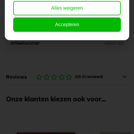
Alles weigeren
Kleur
wit, creme, grijs, zilver
Accepteren
Levertijd
6-10 werkdagen
Artikelnummer
AWX518A
Reviews
0/5 (0 reviews)
Onze klanten kiezen ook voor...