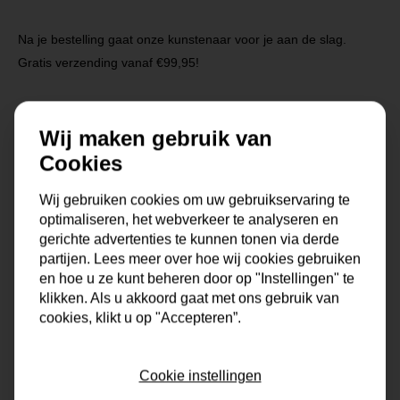
Na je bestelling gaat onze kunstenaar voor je aan de slag.
Gratis verzending vanaf €99,95!
Wij maken gebruik van
Specificaties
Cookies
Maat
0x0x0 cm
Wij gebruiken cookies om uw gebruikservaring te
optimaliseren, het webverkeer te analyseren en
Korte omschrijving
Origineel schilderij van onze
gerichte advertenties te kunnen tonen via derde
eigen kunstenaars
partijen. Lees meer over hoe wij cookies gebruiken
en hoe u ze kunt beheren door op "Instellingen" te
Formaat
60x60, 80x80, 90x90,
klikken. Als u akkoord gaat met ons gebruik van
100x100, 120x120, 150x150
cookies, klikt u op "Accepteren”.
Dikte
4 cm
Cookie instellingen
Stijl
landelijk, modern