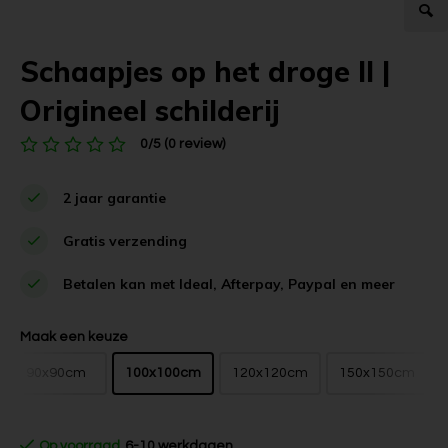
Schaapjes op het droge II |
Origineel schilderij
0/5 (0 review)
2 jaar garantie
Gratis verzending
Betalen kan met Ideal, Afterpay, Paypal en meer
Maak een keuze
90x90cm
100x100cm
120x120cm
150x150cm
Op voorraad
6-10 werkdagen