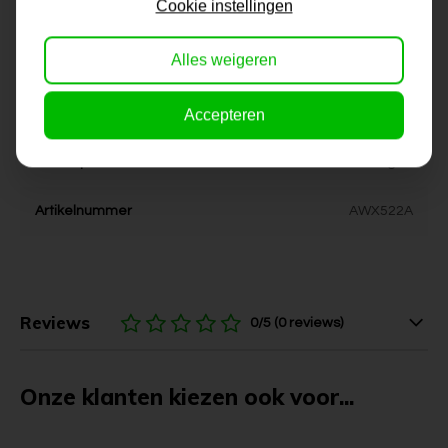
Cookie instellingen
Stijl
kleurrijk, vrolijk
Alles weigeren
Kleur
rood, groen, geel, zwart,
blauw, rose
Accepteren
Levertijd
6-10 werkdagen
Artikelnummer
AWX522A
Reviews
0/5 (0 reviews)
Onze klanten kiezen ook voor...