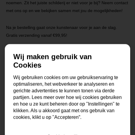
noemen. Zit het juiste schilderij er niet voor je bij? Neem contact
met ons op en we bekijken samen met jou de mogelijkheden!
Na je bestelling gaat onze kunstenaar voor je aan de slag.
Gratis verzending vanaf €99,95!
Wij maken gebruik van
Specificaties
Cookies
Wij gebruiken cookies om uw gebruikservaring te
Maat
0x0x0 cm
optimaliseren, het webverkeer te analyseren en
gerichte advertenties te kunnen tonen via derde
Korte omschrijving
Origineel schilderij van onze
partijen. Lees meer over hoe wij cookies gebruiken
eigen kunstenaars
en hoe u ze kunt beheren door op "Instellingen" te
klikken. Als u akkoord gaat met ons gebruik van
Formaat
60x60, 80x80, 90x90,
cookies, klikt u op "Accepteren”.
100x100, 120x120, 150x150
Dikte
4 cm