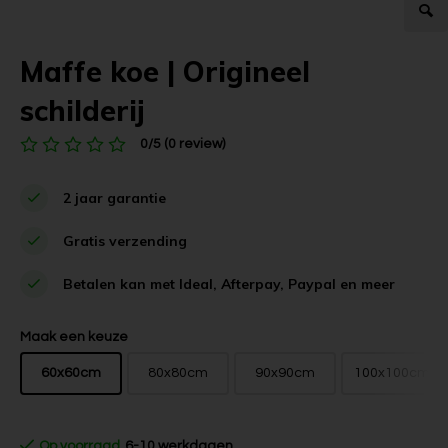
Maffe koe | Origineel
schilderij
0/5 (0 review)
2 jaar garantie
Gratis verzending
Betalen kan met Ideal, Afterpay, Paypal en meer
Maak een keuze
60x60cm
80x80cm
90x90cm
100x100cm
Op voorraad
6-10 werkdagen