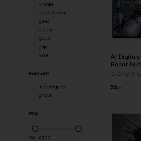
oranje
aardetinten
geel
blauw
goud
grijs
AI Digitale
roze
Robot Nur
Formaat
55,-
middelgroot
groot
Prijs
€0 - €100