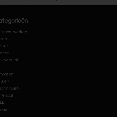
ategorieën
le kunstwerken
eren
tuur
nsen
k populair
jl
rmaten
euren
ar in huis?
teriaal
LE!
rken