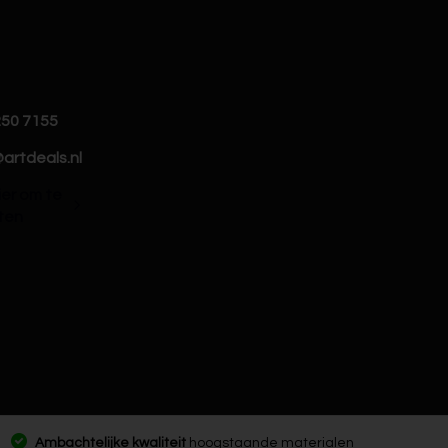
250 7155
artdeals.nl
hier om te
ten
Ambachtelijke kwaliteit
hoogstaande materialen