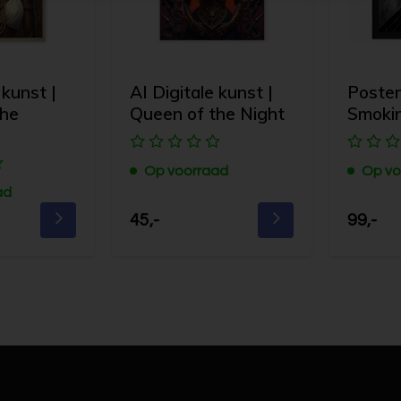
 kunst |
AI Digitale kunst |
Poster 
the
Queen of the Night
Smoki
Op voorraad
Op vo
ad
45,-
99,-