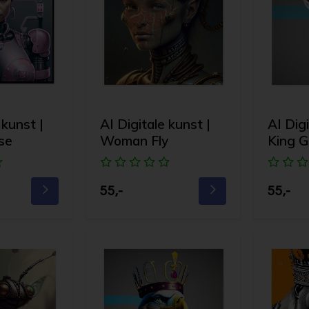
 kunst |
AI Digitale kunst |
AI Digi
se
Woman Fly
King G
55,-
55,-