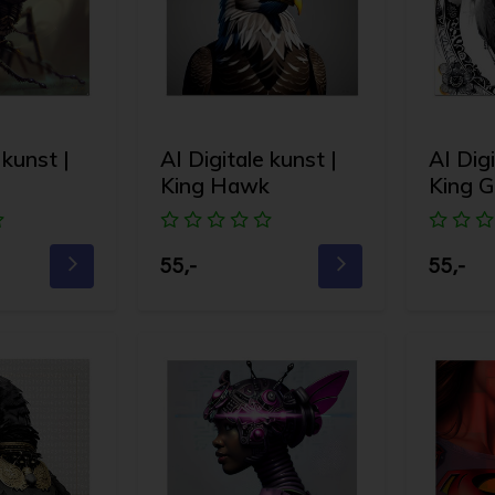
 kunst |
AI Digitale kunst |
AI Digi
King Hawk
King Go
55,-
55,-