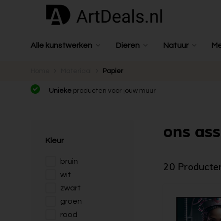
Alle kunstwerken
Dieren
Natuur
M
Home
Materiaal
Papier
Unieke
producten voor jouw muur
ons ass
Kleur
bruin
20 Producte
wit
zwart
groen
rood