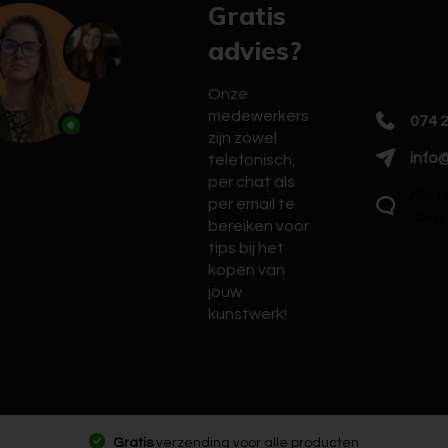
Gratis
advies?
Onze
medewerkers
074 
zijn zowel
info@
telefonisch,
per chat als
Klik 
per email te
chat
bereiken voor
tips bij het
kopen van
jouw
kunstwerk!
Gratis
verzending voor alle producten