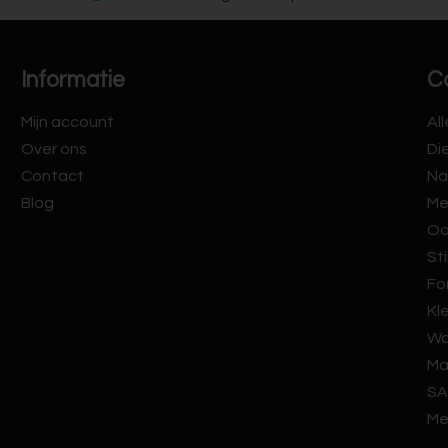
Informatie
C
Mijn account
Al
Over ons
Di
Contact
Na
Blog
Me
Oo
Sti
Fo
Kl
Wa
Ma
SA
Me