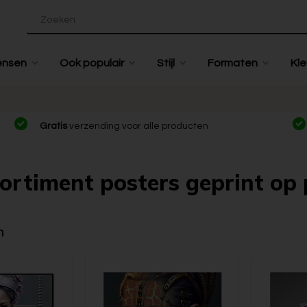
ensen
Ook populair
Stijl
Formaten
Kle
Gratis
verzending voor alle producten
ortiment posters geprint op 
n