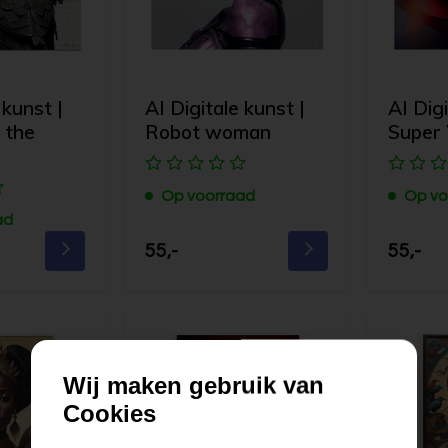
 kunst |
AI Digitale kunst |
AI Digi
 the
Robot woman
Super
Op voorraad
Op vo
ad
55,-
55,-
Wij maken gebruik van
Cookies