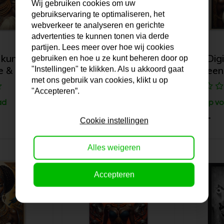
Wij gebruiken cookies om uw
gebruikservaring te optimaliseren, het
webverkeer te analyseren en gerichte
advertenties te kunnen tonen via derde
partijen. Lees meer over hoe wij cookies
 kunst |
AI Digitale kunst |
AI Digi
gebruiken en hoe u ze kunt beheren door op
"Instellingen" te klikken. Als u akkoord gaat
e & Gold
Red Queen
Queen 
met ons gebruik van cookies, klikt u op
"Accepteren”.
ad
Op voorraad
Op vo
45,-
45,-
Cookie instellingen
Alles weigeren
Accepteren