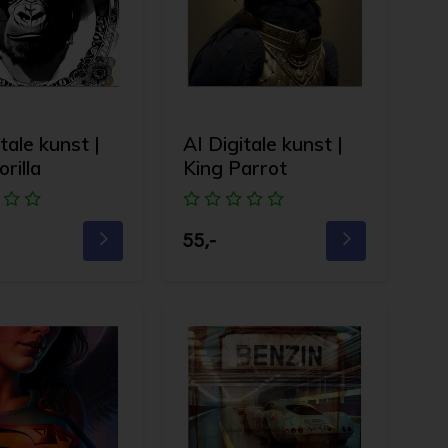
tale kunst |
AI Digitale kunst |
rilla
King Parrot
55,-