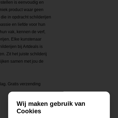
bestellen is eenvoudig en
 uniek product waar geen
die in opdracht schilderijen
ssie en liefde voor hun
 hun vak, kennen de verf,
rijen. Elke kunstenaar
ilderijen bij Artdeals is
. Zit het juiste schilderij
kijken samen met jou de
lag. Gratis verzending
Wij maken gebruik van
Cookies