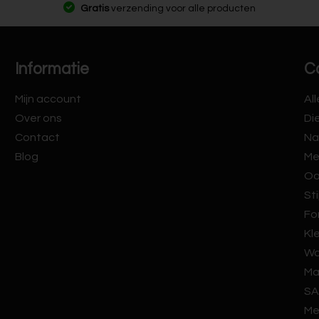
Gratis
verzending voor alle producten
Informatie
C
Mijn account
Al
Over ons
Di
Contact
Na
Blog
Me
Oo
Sti
Fo
Kl
Wa
Ma
SA
Me