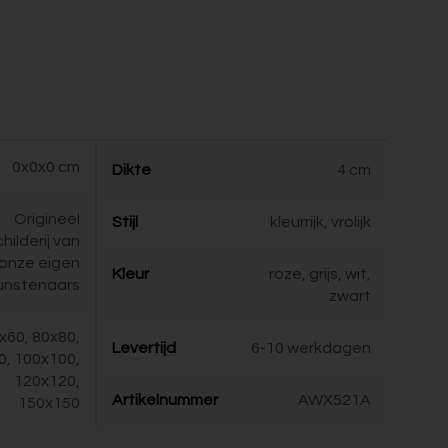
0x0x0 cm
Dikte
4 cm
Origineel
Stijl
kleurrijk, vrolijk
childerij van
onze eigen
Kleur
roze, grijs, wit,
unstenaars
zwart
x60, 80x80,
Levertijd
6-10 werkdagen
0, 100x100,
120x120,
Artikelnummer
AWX521A
150x150