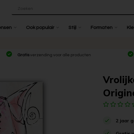
ensen
Ook populair
Stijl
Formaten
Kle
Gratis
verzending voor alle producten
Vrolijk
Origine
2 jaar 
Gratis 