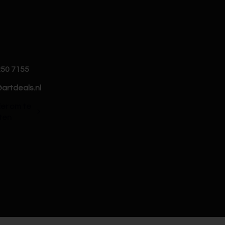
250 7155
artdeals.nl
hier om te
ten