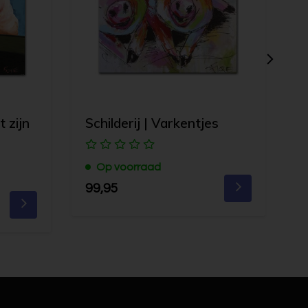
t zijn
Schilderij | Varkentjes
S
Op voorraad
99,95
1