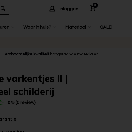
0
Inloggen
uren
Waar in huis?
Materiaal
SALE!
Ambachtelijke kwaliteit
hoogstaande materialen
e varkentjes II |
el schilderij
0/5 (0 review)
garantie
verzending