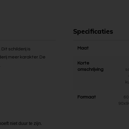
Specificaties
Maat
it schilderij is
derij meer karakter. De
Korte
.
omschrijving
s
k
Formaat
60
90x9
eft niet duur te zijn.