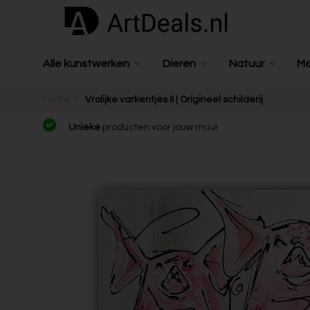
Alle kunstwerken
Dieren
Natuur
M
Home
Vrolijke varkentjes II | Origineel schilderij
Unieke
producten voor jouw muur