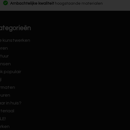
Ambachtelijke kwaliteit
hoogstaande materialen
ategorieën
le kunstwerken
eren
tuur
nsen
k populair
jl
rmaten
euren
ar in huis?
teriaal
LE!
rken