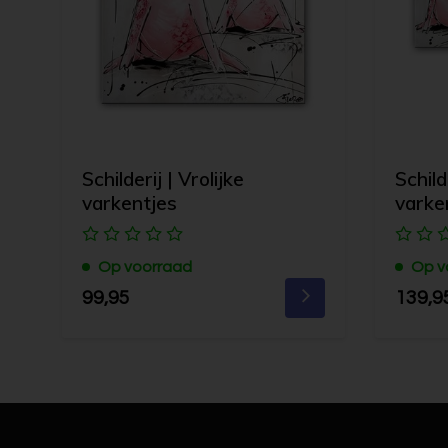
Schilderij | Vrolijke
Schil
varkentjes
varke
Op voorraad
Op v
99,95
139,9