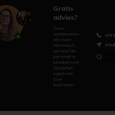
Gratis
advies?
Onze
medewerkers
074 
zijn zowel
info@
telefonisch,
per chat als
Klik 
per email te
chat
bereiken voor
tips bij het
kopen van
jouw
kunstwerk!