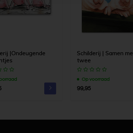
derij |Ondeugende
Schilderij | Samen me
ntjes
twee
oorraad
Op voorraad
5
99,95