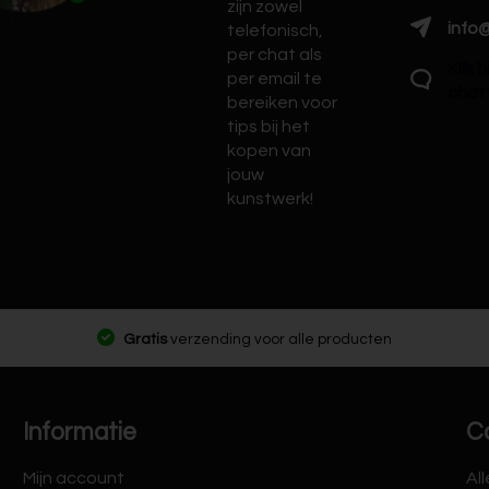
zijn zowel
info@
telefonisch,
per chat als
Klik 
per email te
chat
bereiken voor
tips bij het
kopen van
jouw
kunstwerk!
Gratis
verzending voor alle producten
Informatie
C
Mijn account
Al