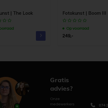
unst | The Look
Fotokunst | Boom III
oorraad
Op voorraad
249,-
Gratis
advies?
Onze
medewerkers
074 