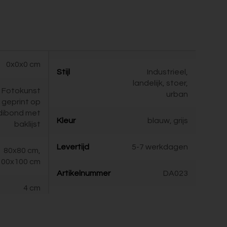
0x0x0 cm
Stijl
Industrieel,
landelijk, stoer,
Fotokunst
urban
geprint op
dibond met
Kleur
blauw, grijs
baklijst
Levertijd
5-7 werkdagen
80x80 cm,
100x100 cm
Artikelnummer
DA023
4 cm