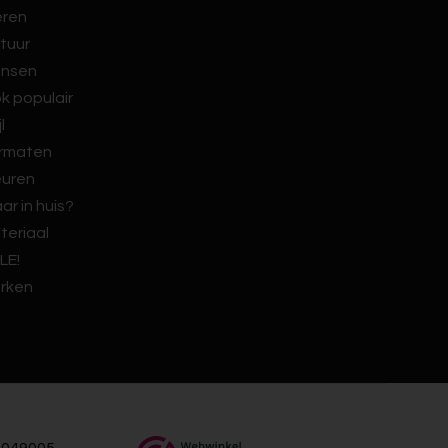
eren
tuur
nsen
k populair
jl
rmaten
euren
ar in huis?
teriaal
LE!
rken
049005