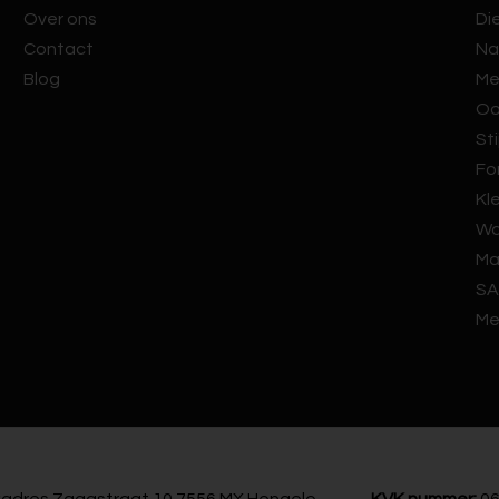
Over ons
Di
Contact
Na
Blog
Me
Oo
Sti
Fo
Kl
Wa
Ma
SA
Me
adres Zaagstraat 10 7556 MX Hengelo
KVK nummer:
06