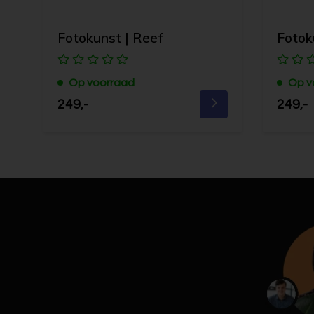
Fotokunst | Reef
Fotok
Op voorraad
Op v
249,-
249,-