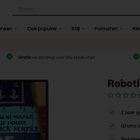
ensen
Ook populair
Stijl
Formaten
Kle
Gratis
verzending voor alle producten
Roboti
2 jaar 
Gratis 
Betalen