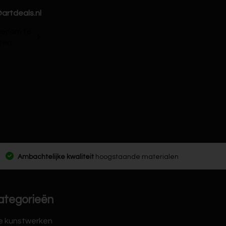
artdeals.nl
hier om te
ten
Ambachtelijke kwaliteit
hoogstaande materialen
ategorieën
le kunstwerken