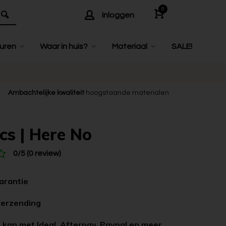
0
Inloggen
uren
Waar in huis?
Materiaal
SALE!
Ambachtelijke kwaliteit
hoogstaande materialen
cs | Here No
0/5 (0 review)
garantie
verzending
 kan met Ideal, Afterpay, Paypal en meer