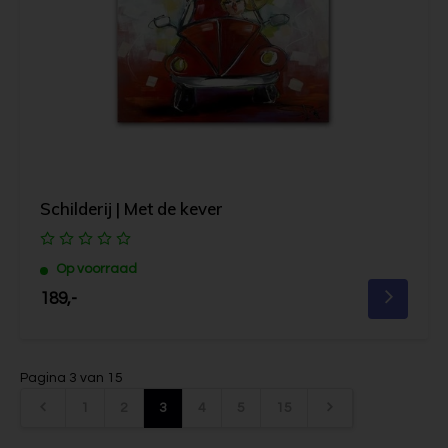
Schilderij | Met de kever
Op voorraad
189,-
Pagina 3 van 15
1
2
3
4
5
15