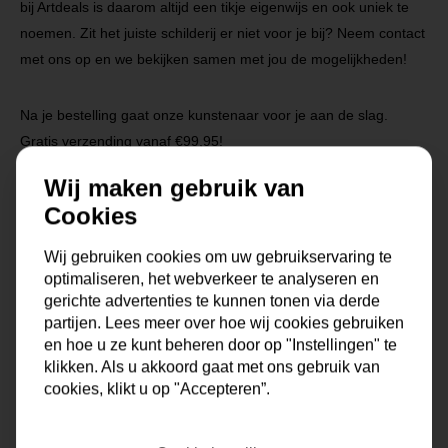
bij Artdeals is daarom altijd een tikje eigenwijs en ook uniek te
noemen. Zit het juiste schilderij er niet voor je bij? Neem contact
met ons op en we bekijken samen met jou de mogelijkheden!
Na je bestelling gaat onze kunstenaar voor je aan de slag.
Gratis verzending vanaf €99,95!
Wij maken gebruik van
Cookies
Specificaties
Wij gebruiken cookies om uw gebruikservaring te
optimaliseren, het webverkeer te analyseren en
Maat
0x0x0 cm
gerichte advertenties te kunnen tonen via derde
partijen. Lees meer over hoe wij cookies gebruiken
Korte omschrijving
Origineel schilderij van onze
en hoe u ze kunt beheren door op "Instellingen" te
eigen kunstenaars
klikken. Als u akkoord gaat met ons gebruik van
cookies, klikt u op "Accepteren”.
Formaat
50x100, 60x120, 70x140,
80x160