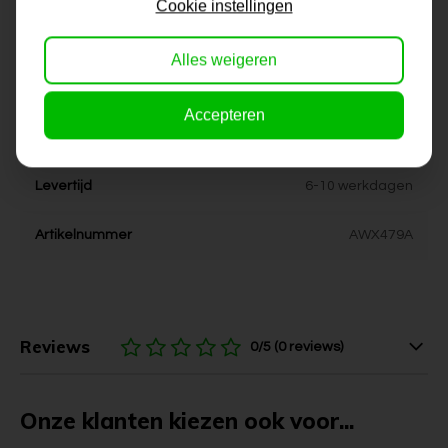
Cookie instellingen
Dikte
4 cm
Alles weigeren
Stijl
modern, kleurrijk, vrolijk
Accepteren
Kleur
rose, paars, geel, oranje, wit,
zwart, groen
Levertijd
6-10 werkdagen
Artikelnummer
AWX479A
Reviews
0/5 (0 reviews)
Onze klanten kiezen ook voor...