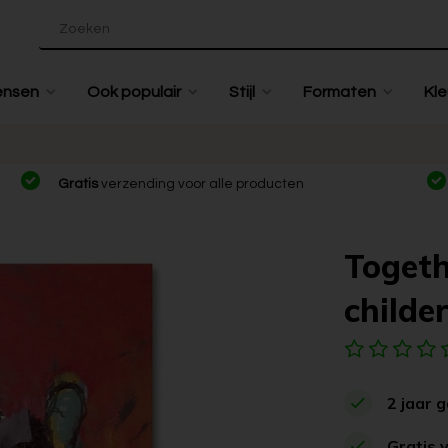
ensen
Ook populair
Stijl
Formaten
Kle
Gratis
verzending voor alle producten
Togethe
childer
2 jaar 
Gratis 