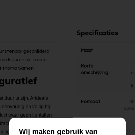
Specificaties
Maat
 kunstenaar geschilderd
rse kleuren als creme,
Korte
het thema Samen.
omschrijving
s
iguratief
k
t duur te zijn. Artdeals
Formaat
60
s eenvoudig en veilig bij
90x9
duct waar geen tientallen
dracht schilderijen maken
Wij maken gebruik van
n liefde voor hun werk aan