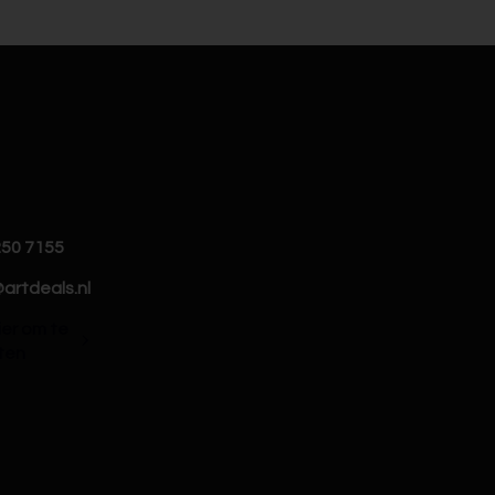
250 7155
artdeals.nl
hier om te
ten