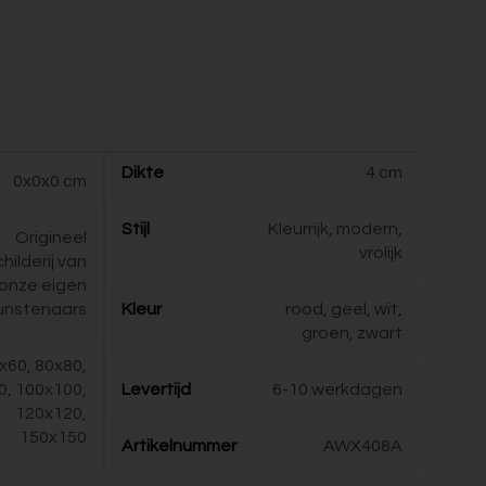
Dikte
4 cm
0x0x0 cm
Stijl
Kleurrijk, modern,
Origineel
vrolijk
childerij van
onze eigen
unstenaars
Kleur
rood, geel, wit,
groen, zwart
x60, 80x80,
0, 100x100,
Levertijd
6-10 werkdagen
120x120,
150x150
Artikelnummer
AWX408A