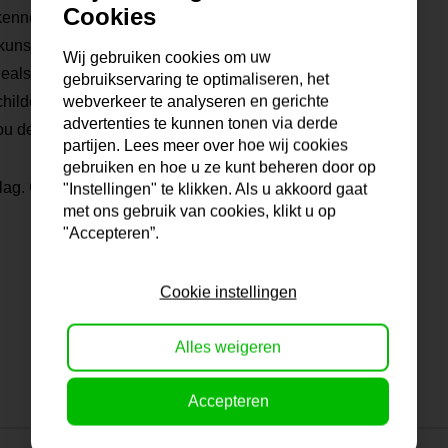
Cookies
kennen de verf, maken zelf
unstenaar heeft ook zijn of
Wij gebruiken cookies om uw
tdeals is daarom altijd een
gebruikservaring te optimaliseren, het
webverkeer te analyseren en gerichte
ilderij er niet voor je bij?
advertenties te kunnen tonen via derde
ou de mogelijkheden!
partijen. Lees meer over hoe wij cookies
gebruiken en hoe u ze kunt beheren door op
lag. Gratis verzending
"Instellingen" te klikken. Als u akkoord gaat
met ons gebruik van cookies, klikt u op
"Accepteren”.
Cookie instellingen
Alles weigeren
Accepteren