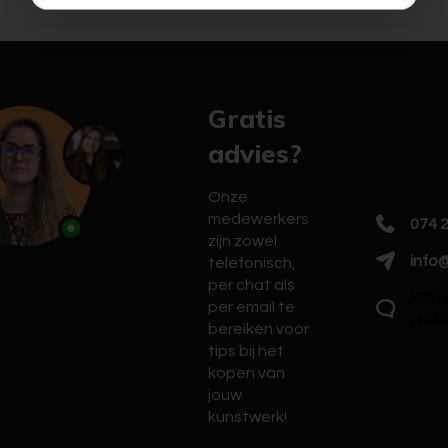
Gratis
advies?
Onze
medewerkers
074 
zijn zowel
info@
telefonisch,
per chat als
Klik 
per email te
chat
bereiken voor
tips bij het
kopen van
jouw
kunstwerk!