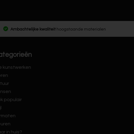
Ambachtelijke kwaliteit
hoogstaande materialen
ategorieën
le kunstwerken
eren
tuur
nsen
k populair
jl
rmaten
euren
ar in huis?