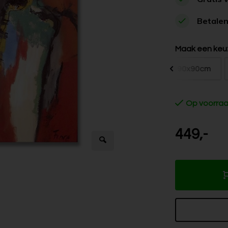
Betalen
Maak een keu
60x60cm
80x80cm
90x90cm
Op voorra
449,-