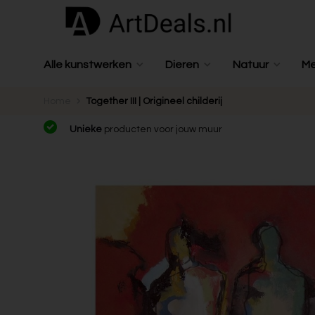
Alle kunstwerken
Dieren
Natuur
M
Home
Together III | Origineel childerij
Unieke
producten voor jouw muur