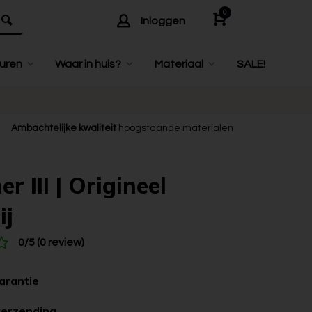
0
Inloggen
uren
Waar in huis?
Materiaal
SALE!
Ambachtelijke kwaliteit
hoogstaande materialen
r III | Origineel
ij
0/5 (0 review)
garantie
verzending