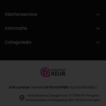
Klantenservice
Informatie
Categorieën
KVK nummer:
06049005
BTW NUMMER:
NL006349535B01
bezoekadres Zaagstraat 10 7556 MX Hengelo
kantooradres Uitslagsweg 26A 7556 LR Hengelo,