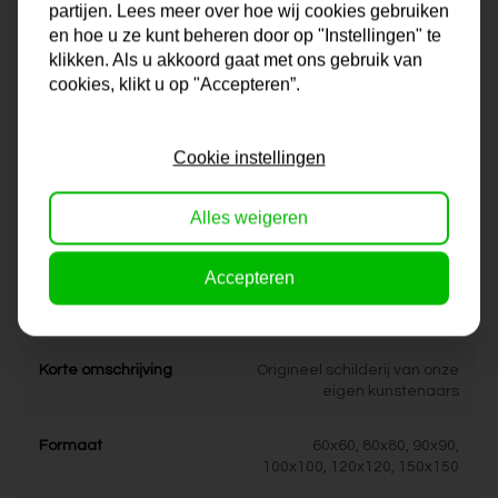
bij Artdeals is daarom altijd een tikje eigenwijs en ook uniek te
partijen. Lees meer over hoe wij cookies gebruiken
en hoe u ze kunt beheren door op "Instellingen" te
noemen. Zit het juiste schilderij er niet voor je bij? Neem contact
klikken. Als u akkoord gaat met ons gebruik van
met ons op en we bekijken samen met jou de mogelijkheden!
cookies, klikt u op "Accepteren”.
Na je bestelling gaat onze kunstenaar voor je aan de slag.
Cookie instellingen
Gratis verzending vanaf €99,95!
Alles weigeren
Specificaties
Accepteren
Maat
0x0x0 cm
Korte omschrijving
Origineel schilderij van onze
eigen kunstenaars
Formaat
60x60, 80x80, 90x90,
100x100, 120x120, 150x150