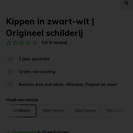
Kippen in zwart-wit |
Origineel schilderij
0/5 (0 review)
2 jaar garantie
Gratis verzending
Betalen kan met Ideal, Afterpay, Paypal en meer
Maak een keuze
90x90cm
100x100cm
120x120cm
150x150cm
Op voorraad
6-10 werkdagen