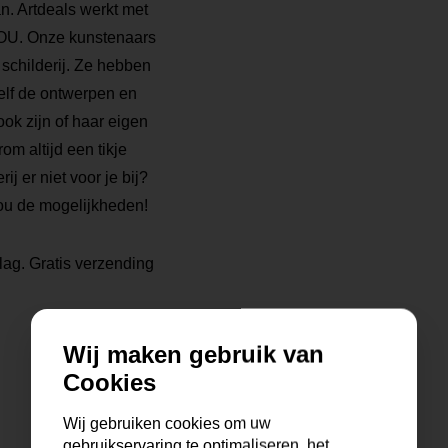
n. Artdeals werkt met
 JOU. Onze kunstenaars
 schilderij. Ze hebben
elf de ontwerpen en
ook zijn of haar eigen
rom altijd een tikje
ij er niet voor je bij?
ou de mogelijkheden!
lag. Gratis verzending
Wij maken gebruik van
Cookies
Wij gebruiken cookies om uw
gebruikservaring te optimaliseren, het