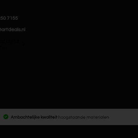
250 7155
artdeals.nl
hier om te
ten
Ambachtelijke kwaliteit
hoogstaande materialen