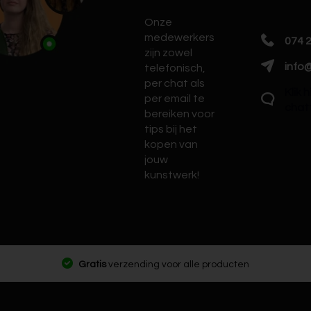
Onze
medewerkers
074 
zijn zowel
info@
telefonisch,
per chat als
Klik 
per email te
chat
bereiken voor
tips bij het
kopen van
jouw
kunstwerk!
Gratis
verzending voor alle producten