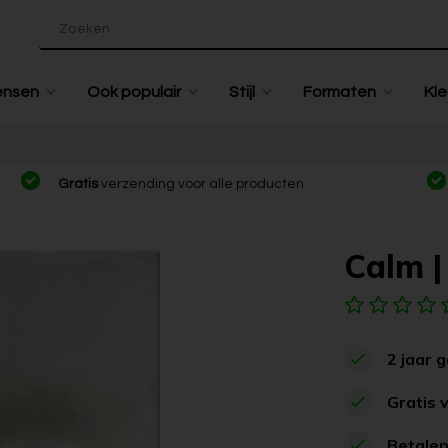
ensen
Ook populair
Stijl
Formaten
Kle
Gratis
verzending voor alle producten
Calm | 
2 jaar 
Gratis 
Betalen