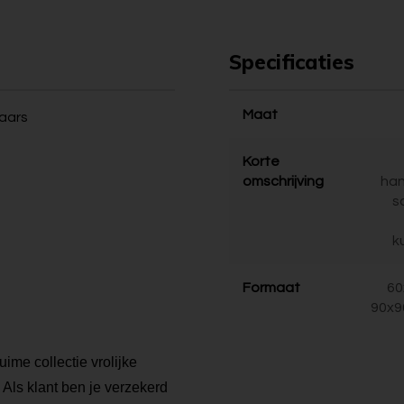
Specificaties
Maat
naars
Korte
omschrijving
ha
s
k
Formaat
60
90x9
uime collectie vrolijke
. Als klant ben je verzekerd