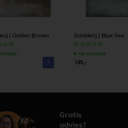
derij | Golden Brown
Schilderij | Blue Sea
oorraad
Op voorraad
195,-
Gratis
advies?