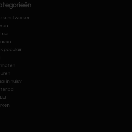
ategorieën
le kunstwerken
eren
tuur
nsen
k populair
jl
rmaten
euren
ar in huis?
teriaal
LE!
rken