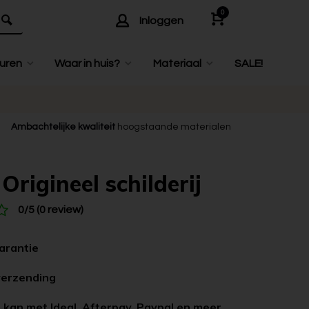
0
Inloggen
uren
Waar in huis?
Materiaal
SALE!
Ambachtelijke kwaliteit
hoogstaande materialen
Origineel schilderij
0/5 (0 review)
garantie
verzending
 kan met Ideal, Afterpay, Paypal en meer