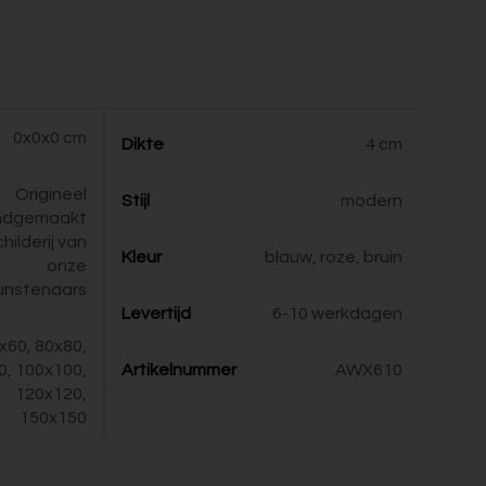
0x0x0 cm
Dikte
4 cm
Origineel
Stijl
modern
ndgemaakt
childerij van
Kleur
blauw, roze, bruin
onze
unstenaars
Levertijd
6-10 werkdagen
x60, 80x80,
0, 100x100,
Artikelnummer
AWX610
120x120,
150x150