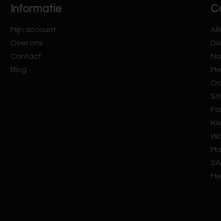
Informatie
C
Mijn account
Al
Over ons
Di
Contact
Na
Blog
Me
Oo
Sti
Fo
Kl
Wa
Ma
SA
Me