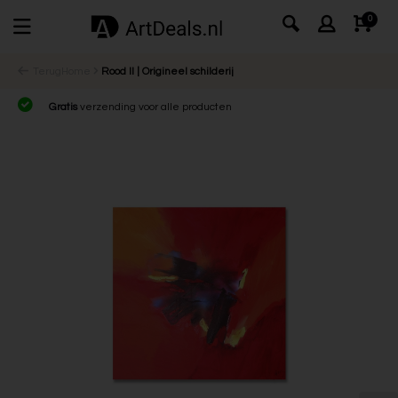
0
Terug
Home
Rood II | Origineel schilderij
Gratis
verzending voor alle producten