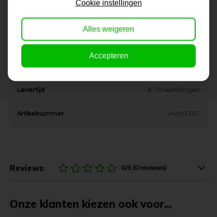
Cookie instellingen
Dikte
4 cm
Alles weigeren
Stijl
kleurrijk, modern
Accepteren
Kleur
rood, geel, zwart
Levertijd
6-10 werkdagen
Artikelnummer
AWX375C
Reviews
0/5 (0 reviews)
Onze klanten kiezen ook voor...