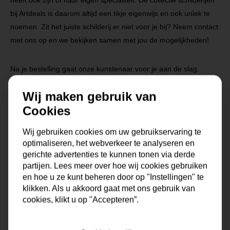
heeft ook zijn of haar eigen specialiteit. De collectie schilderijen
bij Artdeals is daarom altijd een tikje eigenwijs en ook uniek te
noemen. Zit het juiste schilderij er niet voor je bij? Neem contact
met ons op en we bekijken samen met jou de mogelijkheden!
Na je bestelling gaat onze kunstenaar voor je aan de slag.
Gratis verzending vanaf €99,95!
Wij maken gebruik van
Cookies
Specificaties
Wij gebruiken cookies om uw gebruikservaring te
optimaliseren, het webverkeer te analyseren en
gerichte advertenties te kunnen tonen via derde
Maat
0x0x0 cm
partijen. Lees meer over hoe wij cookies gebruiken
en hoe u ze kunt beheren door op "Instellingen" te
Korte omschrijving
Origineel schilderij van onze
klikken. Als u akkoord gaat met ons gebruik van
eigen kunstenaars
cookies, klikt u op "Accepteren”.
Formaat
60x60, 80x80, 90x90,
100x100, 120x120, 150x150