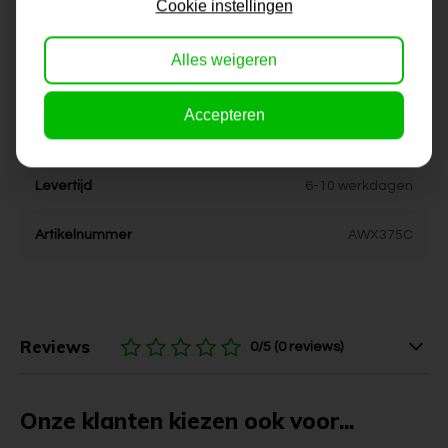
Cookie instellingen
Dikte
4 cm
Alles weigeren
Stijl
kleurrijk, modern
Accepteren
Kleur
rood, geel, zwart
Levertijd
6-10 werkdagen
Artikelnummer
AWX375C
Reviews
0/5 (0 reviews)
Onze klanten kiezen ook voor...