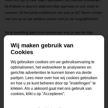
heeft ook zijn of haar eigen specialiteit. De collectie schilderijen
bij Artdeals is daarom altijd een tikje eigenwijs en ook uniek te
noemen. Zit het juiste schilderij er niet voor je bij? Neem contact
met ons op en we bekijken samen met jou de mogelijkheden!
Na je bestelling gaat onze kunstenaar voor je aan de slag.
Gratis verzending vanaf €99,95!
Wij maken gebruik van
Cookies
Specificaties
Wij gebruiken cookies om uw gebruikservaring te
optimaliseren, het webverkeer te analyseren en
gerichte advertenties te kunnen tonen via derde
Maat
0x0x0 cm
partijen. Lees meer over hoe wij cookies gebruiken
en hoe u ze kunt beheren door op "Instellingen" te
Korte omschrijving
Origineel schilderij van onze
klikken. Als u akkoord gaat met ons gebruik van
eigen kunstenaars
cookies, klikt u op "Accepteren”.
Formaat
60x60, 80x80, 90x90,
100x100, 120x120, 150x150