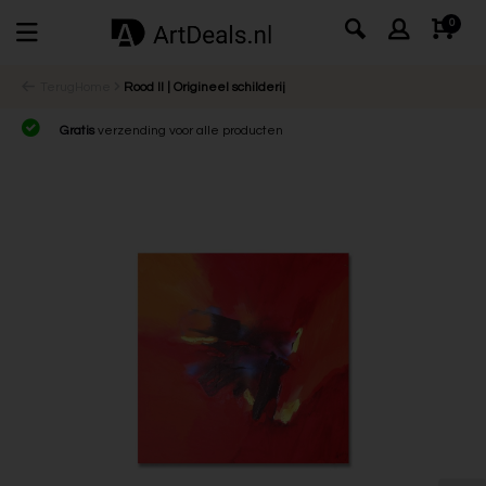
0
Terug
Home
Rood II | Origineel schilderij
Gratis
verzending voor alle producten