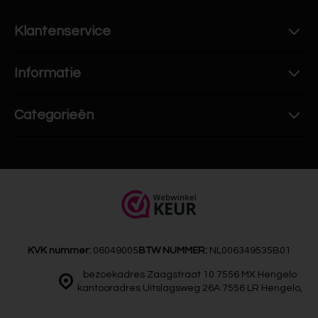
Klantenservice
Informatie
Categorieën
KVK nummer:
06049005
BTW NUMMER:
NL006349535B01
bezoekadres Zaagstraat 10 7556 MX Hengelo
kantooradres Uitslagsweg 26A 7556 LR Hengelo,