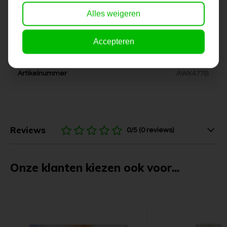
Alles weigeren
Kleur
geel, bruin, grijs, aardetinten
Accepteren
Levertijd
6-10 werkdagen
Artikelnummer
AWX477B
Reviews
0/5 (0 reviews)
Onze klanten kiezen ook voor...