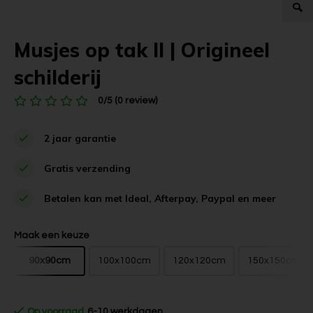
Musjes op tak II | Origineel
schilderij
0/5 (0 review)
2 jaar garantie
Gratis verzending
Betalen kan met Ideal, Afterpay, Paypal en meer
Maak een keuze
90x90cm
100x100cm
120x120cm
150x150cm
Op voorraad
6-10 werkdagen