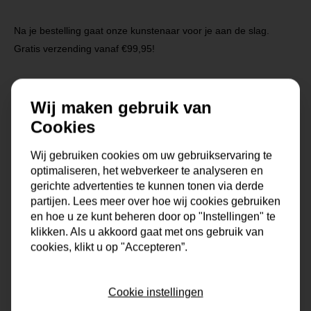
Na je bestelling gaat onze kunstenaar voor je aan de slag.
Gratis verzending vanaf €99,95!
Wij maken gebruik van
Specificaties
Cookies
Maat
0x0x0 cm
Wij gebruiken cookies om uw gebruikservaring te
optimaliseren, het webverkeer te analyseren en
Korte omschrijving
Origineel schilderij van onze
gerichte advertenties te kunnen tonen via derde
eigen kunstenaars
partijen. Lees meer over hoe wij cookies gebruiken
en hoe u ze kunt beheren door op "Instellingen" te
Formaat
60x60, 80x80, 90x90,
klikken. Als u akkoord gaat met ons gebruik van
100x100, 120x120, 150x150
cookies, klikt u op "Accepteren”.
Dikte
4 cm
Cookie instellingen
Stijl
modern, kleurrijk, vrolijk