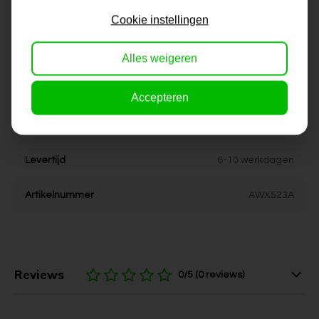
Formaat
50x100, 60x120, 70x140,
Cookie instellingen
80x160
Dikte
4 cm
Alles weigeren
Stijl
kleurrijk, vrolijk
Accepteren
Kleur
groen, grijs, zwart, rose, wit
Levertijd
6-10 werkdagen
Artikelnummer
AWX523A
Reviews
0/5 (0 reviews)