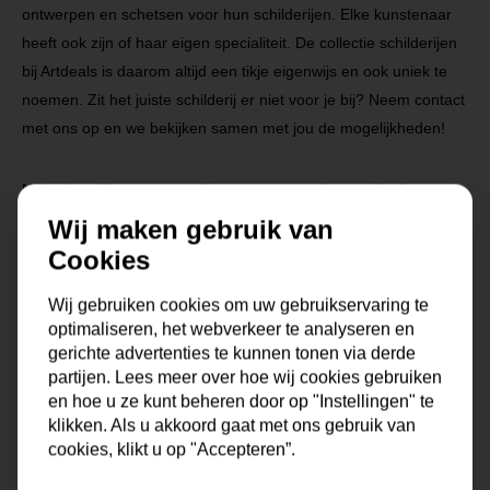
ontwerpen en schetsen voor hun schilderijen. Elke kunstenaar
heeft ook zijn of haar eigen specialiteit. De collectie schilderijen
bij Artdeals is daarom altijd een tikje eigenwijs en ook uniek te
noemen. Zit het juiste schilderij er niet voor je bij? Neem contact
met ons op en we bekijken samen met jou de mogelijkheden!
Na je bestelling gaat onze kunstenaar voor je aan de slag.
Gratis verzending vanaf €99,95!
Wij maken gebruik van
Cookies
Wij gebruiken cookies om uw gebruikservaring te
Specificaties
optimaliseren, het webverkeer te analyseren en
gerichte advertenties te kunnen tonen via derde
Maat
0x0x0 cm
partijen. Lees meer over hoe wij cookies gebruiken
en hoe u ze kunt beheren door op "Instellingen" te
klikken. Als u akkoord gaat met ons gebruik van
Korte omschrijving
Origineel schilderij van onze
eigen kunstenaars
cookies, klikt u op "Accepteren”.