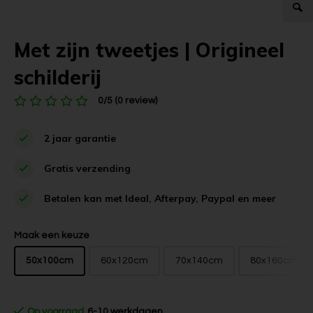
Met zijn tweetjes | Origineel
schilderij
0/5 (0 review)
2 jaar garantie
Gratis verzending
Betalen kan met Ideal, Afterpay, Paypal en meer
Maak een keuze
50x100cm
60x120cm
70x140cm
80x160cm
Op voorraad
6-10 werkdagen