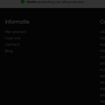
Gratis
verzending voor alle producten
Informatie
C
Mijn account
Al
Over ons
Di
Contact
Na
Blog
Me
Oo
Sti
Fo
Kl
Wa
Ma
SA
Me