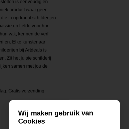
bestellen is eenvoudig en
 uniek product waar geen
die in opdracht schilderijen
ssie en liefde voor hun
 hun vak, kennen de verf,
rijen. Elke kunstenaar
ilderijen bij Artdeals is
. Zit het juiste schilderij
kijken samen met jou de
lag. Gratis verzending
Wij maken gebruik van
Cookies