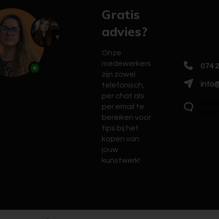
Gratis
advies?
Onze
medewerkers
074 
zijn zowel
info@
telefonisch,
per chat als
Klik 
per email te
chat
bereiken voor
tips bij het
kopen van
jouw
kunstwerk!