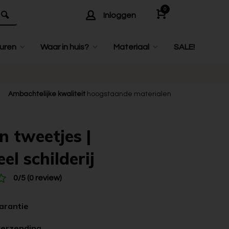
0
Inloggen
uren
Waar in huis?
Materiaal
SALE!
Ambachtelijke kwaliteit
hoogstaande materialen
n tweetjes |
el schilderij
0/5 (0 review)
garantie
verzending