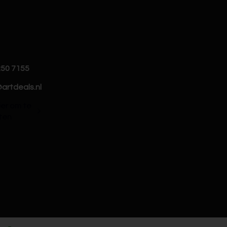
250 7155
artdeals.nl
hier om te
ten