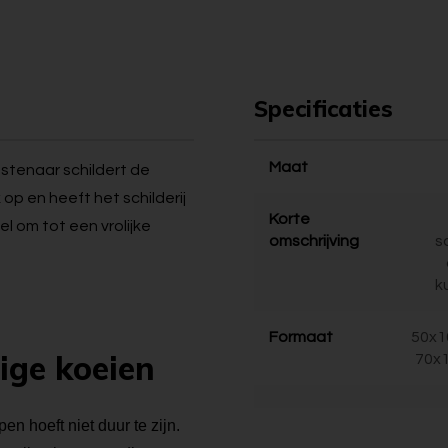
Specificaties
Maat
nstenaar schildert de
 op en heeft het schilderij
Korte
nel om tot een vrolijke
omschrijving
s
k
Formaat
50x1
rige koeien
70x1
en hoeft niet duur te zijn.