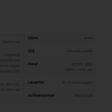
Dikte
4 cm
0x0x0 cm
Stijl
kleurrijk, vrolijk
Origineel
childerij van
Kleur
groen, grijs,
onze eigen
zwart, rose, wit
unstenaars
Levertijd
6-10 werkdagen
00, 60x120,
40, 80x160
Artikelnummer
AWX523A