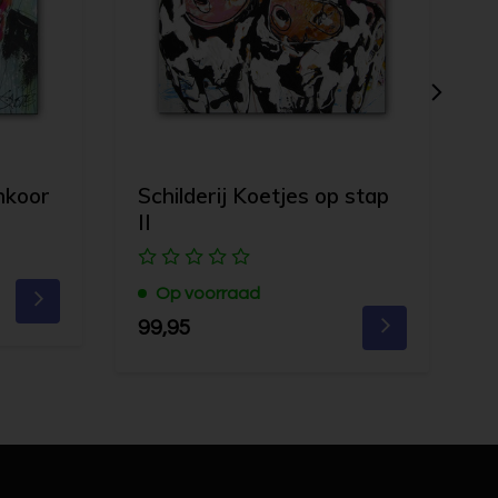
enkoor
Schilderij Koetjes op stap
S
II
k
Op voorraad
99,95
1