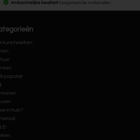
Ambachtelijke kwaliteit
hoogstaande materialen
ategorieën
le kunstwerken
eren
tuur
nsen
k populair
jl
rmaten
euren
ar in huis?
teriaal
LE!
rken