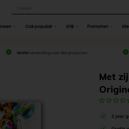
ensen
Ook populair
Stijl
Formaten
Kle
Gratis
verzending voor alle producten
Met zij
Origine
2 jaar 
Gratis 