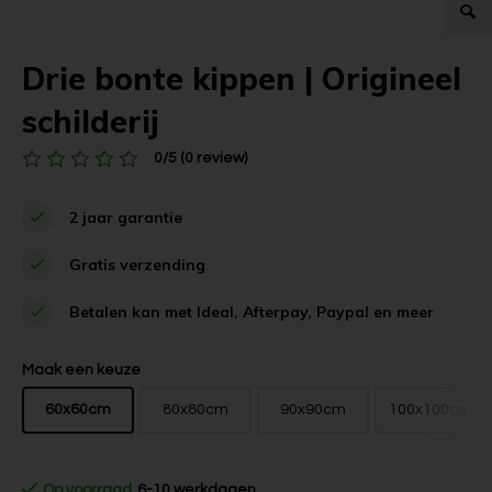
Drie bonte kippen | Origineel
schilderij
0/5 (0 review)
2 jaar garantie
Gratis verzending
Betalen kan met Ideal, Afterpay, Paypal en meer
Maak een keuze
60x60cm
80x80cm
90x90cm
100x100cm
Op voorraad
6-10 werkdagen