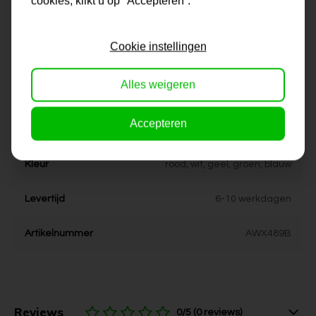
cookies, klikt u op "Accepteren”.
eigen kunstenaars
Cookie instellingen
Formaat
60x60, 80x80, 90x90,
100x100, 120x120, 150x150
Alles weigeren
Dikte
4 cm
Accepteren
Stijl
kleurrijk, vrolijk
Kleur
rood, wit, geel, groen, blauw
Levertijd
6-10 werkdagen
Artikelnummer
AWX489B
Reviews
0/5 (0 reviews)