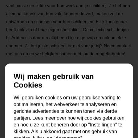
veel passie en liefde voor hun werk aan je schilderij. Ze hebben
allemaal kennis van hun vak, kennen de verf, maken zelf de
ontwerpen en schetsen voor hun schilderijen. Elke kunstenaar
heeft ook zijn of haar eigen specialiteit. De collectie schilderijen
bij Artdeals is daarom altijd een tikje eigenwijs en ook uniek te
noemen. Zit het juiste schilderij er niet voor je bij? Neem contact
met ons op en we bekijken samen met jou de mogelijkheden!
Na je bestelling gaat onze kunstenaar voor je aan de slag.
Wij maken gebruik van
Gratis verzending vanaf €99,95!
Cookies
Wij gebruiken cookies om uw gebruikservaring te
optimaliseren, het webverkeer te analyseren en
Specificaties
gerichte advertenties te kunnen tonen via derde
partijen. Lees meer over hoe wij cookies gebruiken
Maat
0x0x0 cm
en hoe u ze kunt beheren door op "Instellingen" te
klikken. Als u akkoord gaat met ons gebruik van
Korte omschrijving
Origineel schilderij van onze