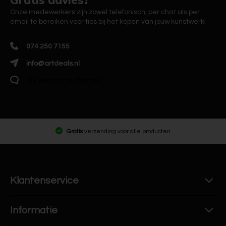
Onze medewerkers zijn zowel telefonisch, per chat als per
email te bereiken voor tips bij het kopen van jouw kunstwerk!
074 250 7155
info@artdeals.nl
Klik hier om te chatten
Gratis
verzending voor alle producten
Klantenservice
Informatie