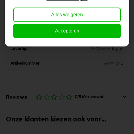
Dikte
4 cm
Alles weigeren
Stijl
modern, landelijk
Accepteren
Kleur
grijs, wit, zilver
Levertijd
6-10 werkdagen
Artikelnummer
AWX484B
Reviews
0/5 (0 reviews)
Onze klanten kiezen ook voor...