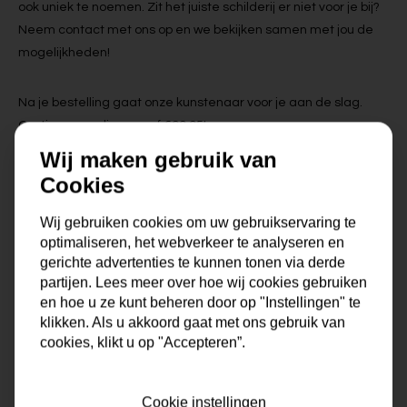
ook uniek te noemen. Zit het juiste schilderij er niet voor je bij?
Neem contact met ons op en we bekijken samen met jou de
mogelijkheden!
Na je bestelling gaat onze kunstenaar voor je aan de slag.
Gratis verzending vanaf €99,95!
Wij maken gebruik van
Cookies
Specificaties
Wij gebruiken cookies om uw gebruikservaring te
optimaliseren, het webverkeer te analyseren en
Maat
0x0x0 cm
gerichte advertenties te kunnen tonen via derde
partijen. Lees meer over hoe wij cookies gebruiken
Korte omschrijving
Origineel schilderij van onze
en hoe u ze kunt beheren door op "Instellingen" te
eigen kunstenaars
klikken. Als u akkoord gaat met ons gebruik van
cookies, klikt u op "Accepteren”.
Formaat
60x60, 80x80, 90x90,
100x100, 120x120, 150x150
Cookie instellingen