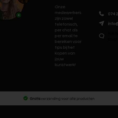
Onze
medewerkers
074 
zijn zowel
info@
telefonisch,
per chat als
Klik 
per email te
chat
bereiken voor
tips bij het
kopen van
jouw
kunstwerk!
Gratis
verzending voor alle producten