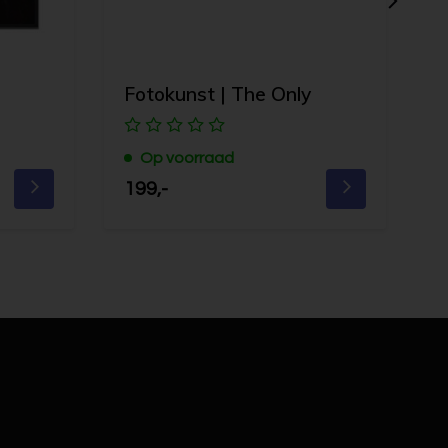
Fotokunst | The Only
F
s
Op voorraad
199,-
1