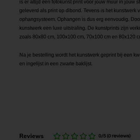
is er altijd een fotokunst print voor jouw muur in jouw s
geleverd als print op dibond. Tevens is het kunstwerk 
ophangsysteem. Ophangen is dus erg eenvoudig. Door de
kunstwerk een luxe uitstraling. De kunstprints zijn verk
zoals 80x80 cm, 100x100 cm, 70x100 cm en 80x120 c
Na je bestelling wordt het kunstwerk geprint bij een kwa
en ingelijst in een zwarte baklijst.
Reviews
0/5 (0 reviews)