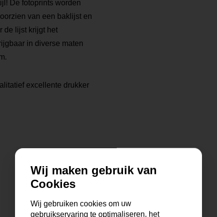
tijl! De fotoprints worden
voorzien van een baklijst en
 lijst krijgt het
rijgbaar in diverse maten
m.
litatief excellente drukker
Wij maken gebruik van
Cookies
Wij gebruiken cookies om uw
gebruikservaring te optimaliseren, het