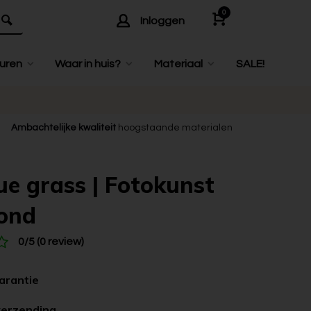
0
Inloggen
uren
Waar in huis?
Materiaal
SALE!
Ambachtelijke kwaliteit
hoogstaande materialen
ue grass | Fotokunst
ond
0/5 (0 review)
garantie
verzending