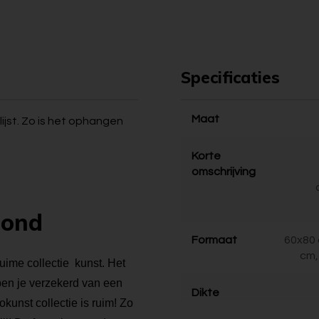
Specificaties
Maat
ijst. Zo is het ophangen
Korte
omschrijving
bond
Formaat
60x80 
cm,
ruime collectie kunst. Het
 ben je verzekerd van een
Dikte
kunst collectie is ruim! Zo