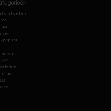
ategorieën
le kunstwerken
eren
tuur
nsen
k populair
jl
rmaten
euren
ar in huis?
teriaal
LE!
rken