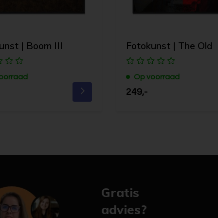
unst | Boom III
Fotokunst | The Old
oorraad
Op voorraad
249,-
Gratis
advies?