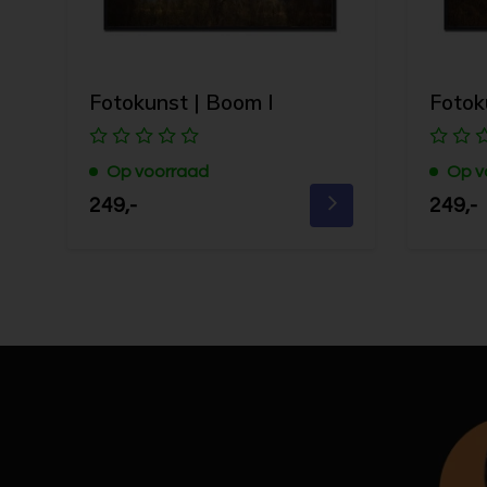
Fotokunst | Boom I
Fotok
Op voorraad
Op v
249,-
249,-