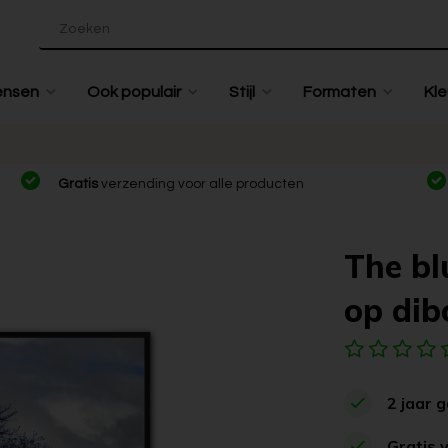
ensen
Ook populair
Stijl
Formaten
Kle
Gratis
verzending voor alle producten
The bl
op dib
2 jaar 
Gratis 