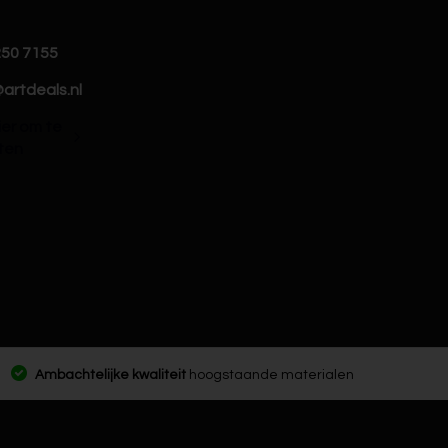
250 7155
artdeals.nl
hier om te
ten
Ambachtelijke kwaliteit
hoogstaande materialen