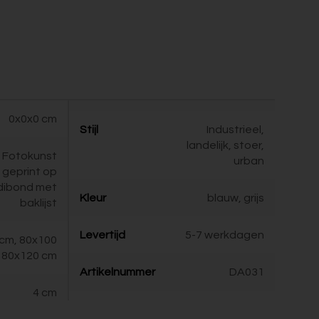
0x0x0 cm
Stijl
Industrieel,
landelijk, stoer,
Fotokunst
urban
geprint op
dibond met
Kleur
blauw, grijs
baklijst
Levertijd
5-7 werkdagen
cm, 80x100
 80x120 cm
Artikelnummer
DA031
4 cm