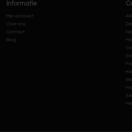
Informatie
C
Mijn account
Al
Over ons
Di
Contact
Na
Blog
Me
Oo
Sti
Fo
Kl
Wa
Ma
SA
Me