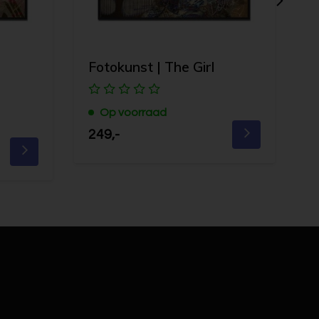
Fotokunst | The Girl
F
O
Op voorraad
249,-
2