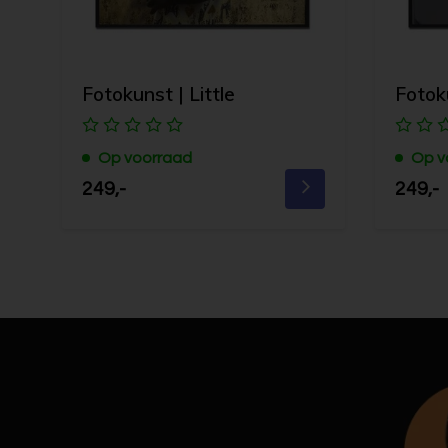
Fotokunst | Little
Fotok
Op voorraad
Op v
249,-
249,-