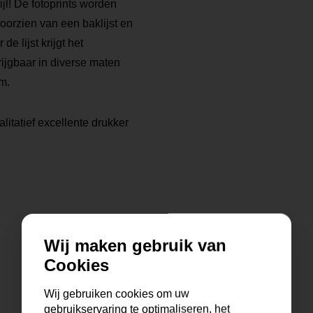
tijl! De fotoprints worden
voorzien van een baklijst en
 lijst krijgt het
rijgbaar in diverse maten
m.
litatief excellente drukker
Wij maken gebruik van
Cookies
Wij gebruiken cookies om uw
gebruikservaring te optimaliseren, het