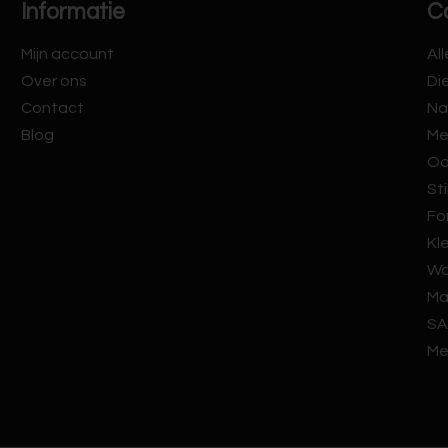
Informatie
C
Mijn account
Al
Over ons
Di
Contact
Na
Blog
Me
Oo
Sti
Fo
Kl
Wa
Ma
SA
Me