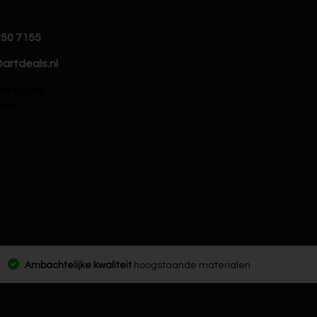
250 7155
artdeals.nl
hier om te
ten
Ambachtelijke kwaliteit
hoogstaande materialen