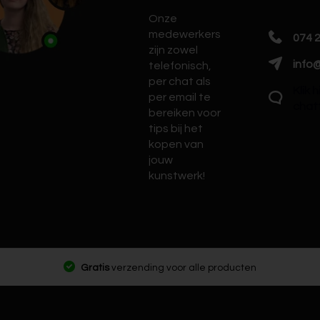
Onze
medewerkers
074 
zijn zowel
info@
telefonisch,
per chat als
Klik 
per email te
chat
bereiken voor
tips bij het
kopen van
jouw
kunstwerk!
Gratis
verzending voor alle producten