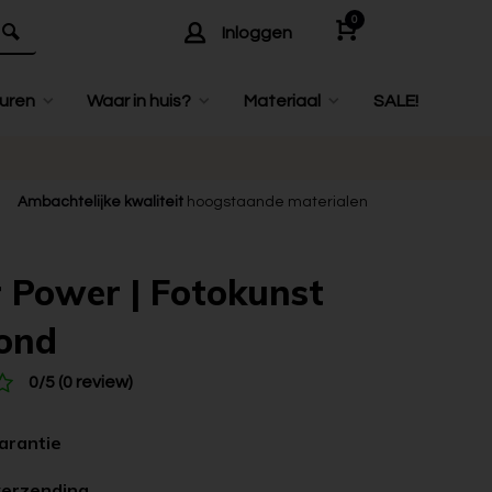
0
Inloggen
uren
Waar in huis?
Materiaal
SALE!
Ambachtelijke kwaliteit
hoogstaande materialen
 Power | Fotokunst
ond
0/5 (0 review)
garantie
verzending