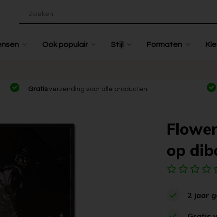
ensen
Ook populair
Stijl
Formaten
Kle
Gratis
verzending voor alle producten
Flower
op dib
2 jaar 
Gratis 