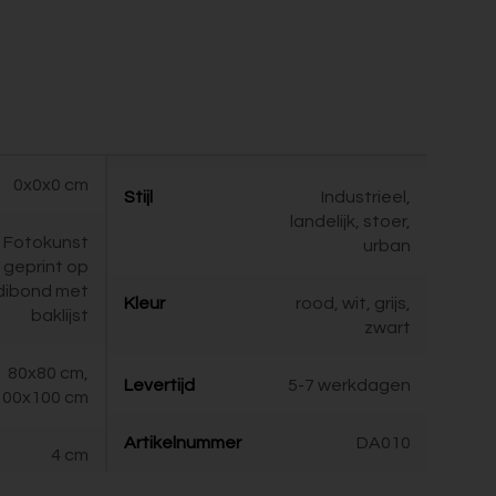
0x0x0 cm
Stijl
Industrieel,
landelijk, stoer,
Fotokunst
urban
geprint op
dibond met
Kleur
rood, wit, grijs,
baklijst
zwart
80x80 cm,
Levertijd
5-7 werkdagen
100x100 cm
Artikelnummer
DA010
4 cm