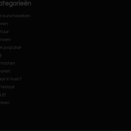
ategorieën
le kunstwerken
eren
tuur
nsen
k populair
jl
rmaten
euren
ar in huis?
teriaal
LE!
rken