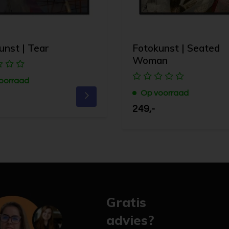
unst | Tear
Fotokunst | Seated
Woman
oorraad
Op voorraad
249,-
Gratis
advies?