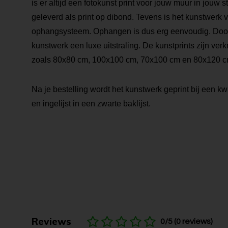
is er altijd een fotokunst print voor jouw muur in jouw s
geleverd als print op dibond. Tevens is het kunstwerk 
ophangsysteem. Ophangen is dus erg eenvoudig. Door de
kunstwerk een luxe uitstraling. De kunstprints zijn verk
zoals 80x80 cm, 100x100 cm, 70x100 cm en 80x120 c
Na je bestelling wordt het kunstwerk geprint bij een kwa
en ingelijst in een zwarte baklijst.
Reviews
0/5 (0 reviews)