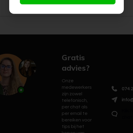
Gratis
advies?
Onze
medewerkers
074 
zijn zowel
info@
telefonisch,
per chat als
Klik 
per email te
chat
bereiken voor
tips bij het