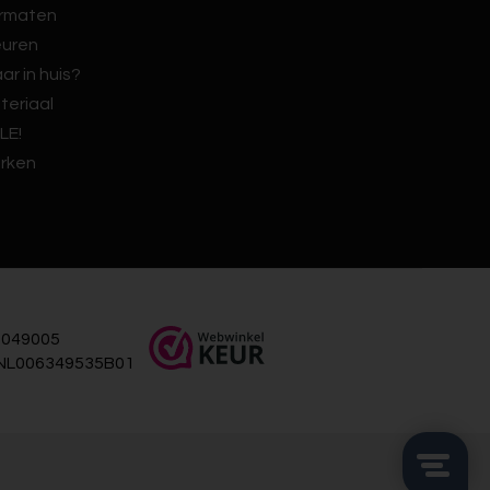
rmaten
euren
ar in huis?
teriaal
LE!
rken
049005
NL006349535B01