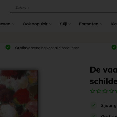
ensen
Ook populair
Stijl
Formaten
Kle
Gratis
verzending voor alle producten
De vaa
schilde
2 jaar 
Gratis 