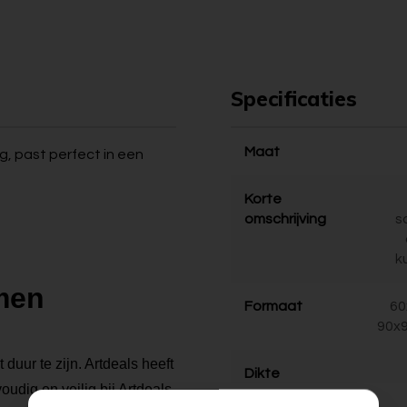
Specificaties
Maat
ng, past perfect in een
Korte
omschrijving
s
k
emen
Formaat
60
90x9
duur te zijn. Artdeals heeft
Dikte
oudig en veilig bij Artdeals.