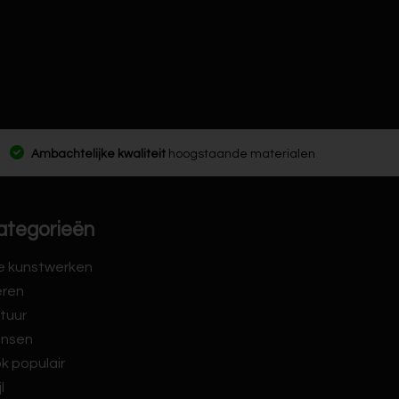
Ambachtelijke kwaliteit
hoogstaande materialen
ategorieën
le kunstwerken
eren
tuur
nsen
k populair
jl