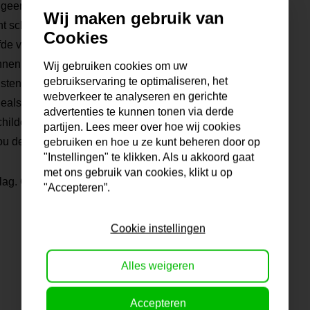
 geen tientallen van
Wij maken gebruik van
ht schilderijen maken voor
Cookies
fde voor hun werk aan je
nnen de verf, maken zelf de
Wij gebruiken cookies om uw
gebruikservaring te optimaliseren, het
tenaar heeft ook zijn of
webverkeer te analyseren en gerichte
tdeals is daarom altijd een
advertenties te kunnen tonen via derde
ilderij er niet voor je bij?
partijen. Lees meer over hoe wij cookies
ou de mogelijkheden!
gebruiken en hoe u ze kunt beheren door op
"Instellingen" te klikken. Als u akkoord gaat
met ons gebruik van cookies, klikt u op
lag. Gratis verzending
"Accepteren”.
Cookie instellingen
Alles weigeren
Accepteren