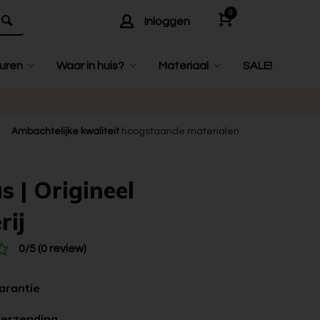
0
Inloggen
uren
Waar in huis?
Materiaal
SALE!
Ambachtelijke kwaliteit
hoogstaande materialen
s | Origineel
rij
0/5 (0 review)
garantie
verzending