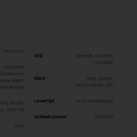
0x0x0 cm
Stijl
Kleurrijk, modern,
landelijk
Origineel
childerij van
Kleur
rose, groen,
onze eigen
rood, creme, wit,
unstenaars
Levertijd
6-10 werkdagen
x60, 80x80,
0, 100x100
Artikelnummer
AWX543
4 cm