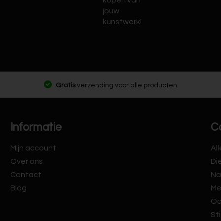
kopen van
jouw
kunstwerk!
Gratis
verzending voor alle producten
Informatie
C
Mijn account
Al
Over ons
Di
Contact
Na
Blog
Me
Oo
Sti