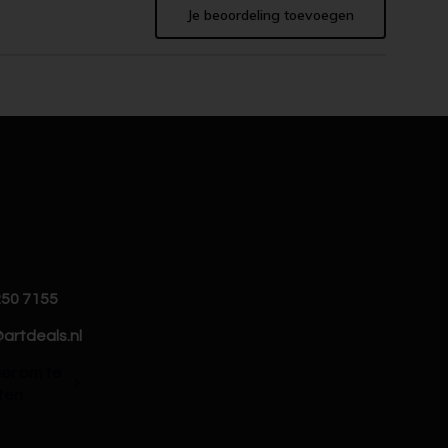
Je beoordeling toevoegen
250 7155
artdeals.nl
hier om te
ten