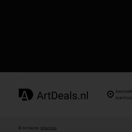
bezoek
kantoo
© Artdeals
Sitemap