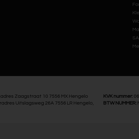
Fo
Kl
Wa
Ma
SA
Me
adres Zaagstraat 10 7556 MX Hengelo
KVK nummer:
06
radres Uitslagsweg 26A 7556 LR Hengelo,
BTW NUMMER: