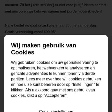
noemen. Zit het juiste schilderij er niet voor je bij? Neem contact
met ons op en we bekijken samen met jou de mogelijkheden!
Na je bestelling gaat onze kunstenaar voor je aan de slag.
Gratis verzending vanaf €99,95!
Wij maken gebruik van
Cookies
Specificaties
Wij gebruiken cookies om uw gebruikservaring te
Maat
0x0x0 cm
optimaliseren, het webverkeer te analyseren en
gerichte advertenties te kunnen tonen via derde
partijen. Lees meer over hoe wij cookies gebruiken
Korte omschrijving
Origineel schilderij van onze
en hoe u ze kunt beheren door op "Instellingen" te
eigen kunstenaars
klikken. Als u akkoord gaat met ons gebruik van
cookies, klikt u op "Accepteren”.
Formaat
60x60, 80x80, 90x90,
100x100, 120x120, 150x150
Cookie instellingen