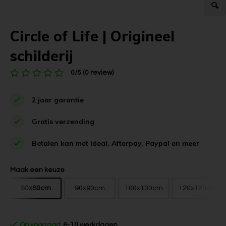
Circle of Life | Origineel
schilderij
0/5 (0 review)
2 jaar garantie
Gratis verzending
Betalen kan met Ideal, Afterpay, Paypal en meer
Maak een keuze
80x80cm
90x90cm
100x100cm
120x120cm
Op voorraad
6-10 werkdagen