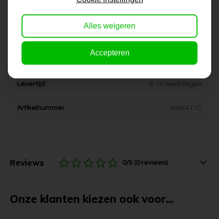
Dikte
4 cm
Alles weigeren
Stijl
modern, landelijk, industrieel
Kleur
wit, zwart, oranje, grijs,
Accepteren
aardetinten
Levertijd
6-10 werkdagen
Artikelnummer
AWX471C
Reviews
0/5 (0 reviews)
Onze klanten kiezen ook voor...