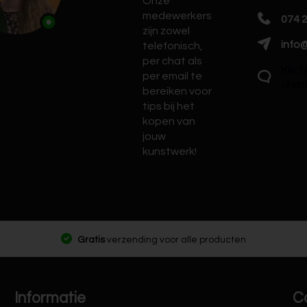
Onze
medewerkers
074 
zijn zowel
info@
telefonisch,
per chat als
Klik 
per email te
chat
bereiken voor
tips bij het
kopen van
jouw
kunstwerk!
Gratis
verzending voor alle producten
Informatie
C