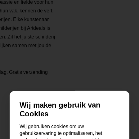
ssie en liefde voor hun
 hun vak, kennen de verf,
rijen. Elke kunstenaar
ilderijen bij Artdeals is
. Zit het juiste schilderij
kijken samen met jou de
lag. Gratis verzending
Wij maken gebruik van
Cookies
Wij gebruiken cookies om uw
gebruikservaring te optimaliseren, het