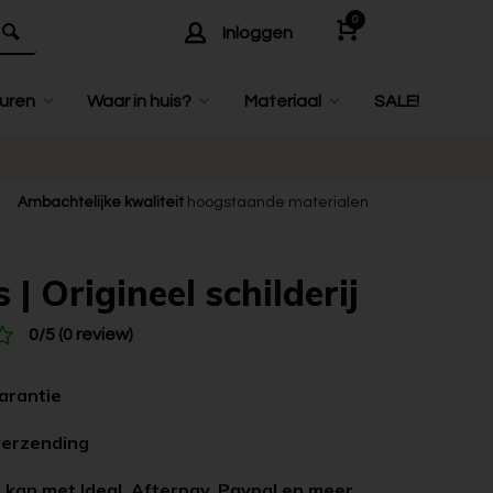
0
Inloggen
uren
Waar in huis?
Materiaal
SALE!
Ambachtelijke kwaliteit
hoogstaande materialen
 | Origineel schilderij
0/5 (0 review)
garantie
verzending
 kan met Ideal, Afterpay, Paypal en meer