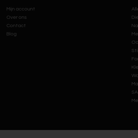
Mijn account
Al
Over ons
Di
Contact
Na
Blog
Me
Oo
Sti
Fo
Kl
Wa
Ma
SA
Me