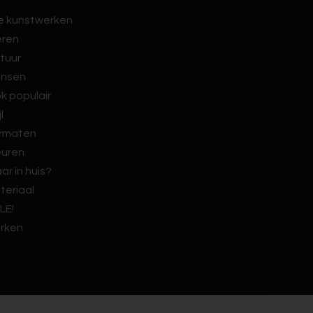
le kunstwerken
eren
tuur
nsen
k populair
jl
rmaten
euren
ar in huis?
teriaal
LE!
rken