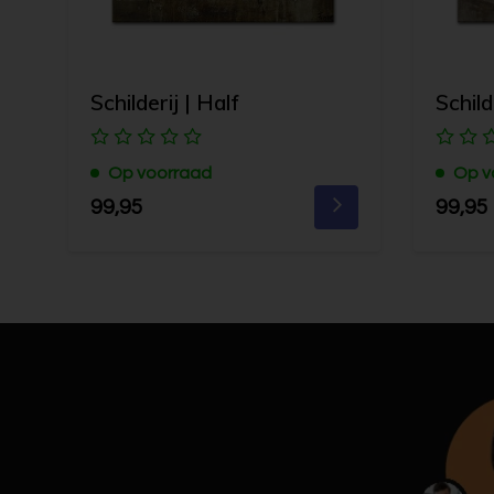
Schilderij | Half
Schild
Op voorraad
Op v
99,95
99,95