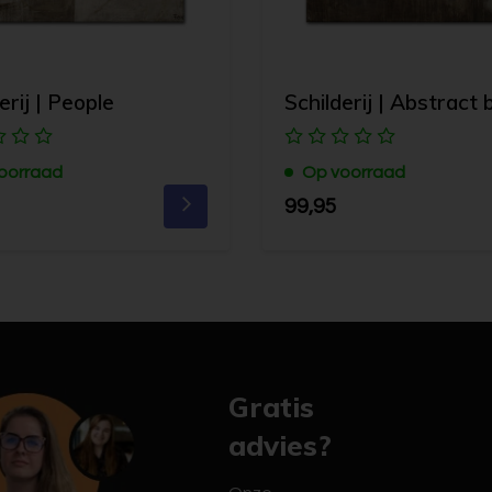
erij | People
Schilderij | Abstract 
oorraad
Op voorraad
99,95
Gratis
advies?