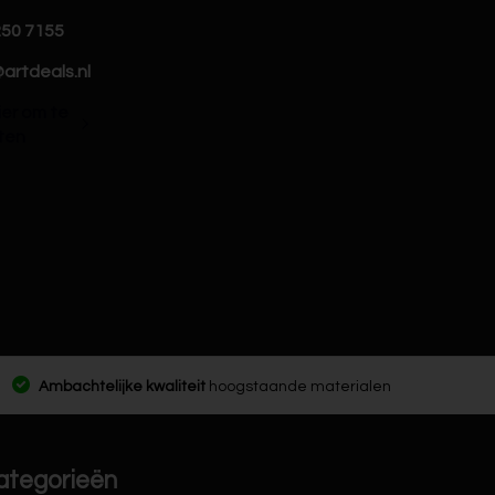
250 7155
artdeals.nl
hier om te
ten
Ambachtelijke kwaliteit
hoogstaande materialen
ategorieën