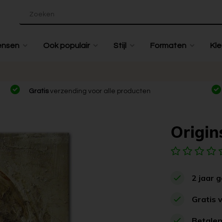
ensen
Ook populair
Stijl
Formaten
Kle
Gratis
verzending voor alle producten
Origins
2 jaar 
Gratis 
Betalen