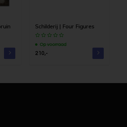
bruin
Schilderij | Four Figures
S
Op voorraad
210,-
2