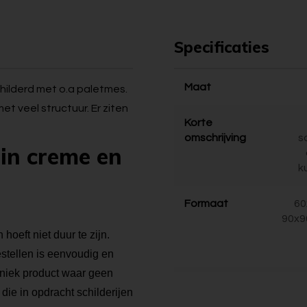
Specificaties
Maat
childerd met o.a paletmes.
met veel structuur. Er ziten
Korte
omschrijving
s
 in creme en
k
Formaat
60
90x9
hoeft niet duur te zijn.
bestellen is eenvoudig en
 uniek product waar geen
die in opdracht schilderijen