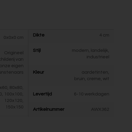
Dikte
4 cm
0x0x0 cm
Stijl
modern, landelijk,
Origineel
industrieel
childerij van
onze eigen
unstenaars
Kleur
aardetinten,
bruin, creme, wit
x60, 80x80,
0, 100x100,
Levertijd
6-10 werkdagen
120x120,
150x150
Artikelnummer
AWX362