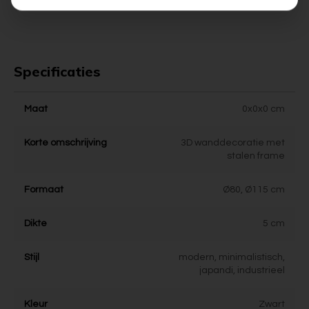
Specificaties
Maat
0x0x0 cm
Korte omschrijving
3D wanddecoratie met
stalen frame
Formaat
Ø80, Ø115 cm
Dikte
5 cm
Stijl
modern, minimalistisch,
japandi, industrieel
Kleur
Zwart