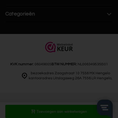
Categorieën
KVK nummer:
06049005
BTW NUMMER:
NL006349535B01
bezoekadres Zaagstraat 10 7556 MX Hengelo
kantooradres Uitslagsweg 26A 7556 LR Hengelo,
© Artdeals
Sitemap
Toevoegen aan winkelwagen