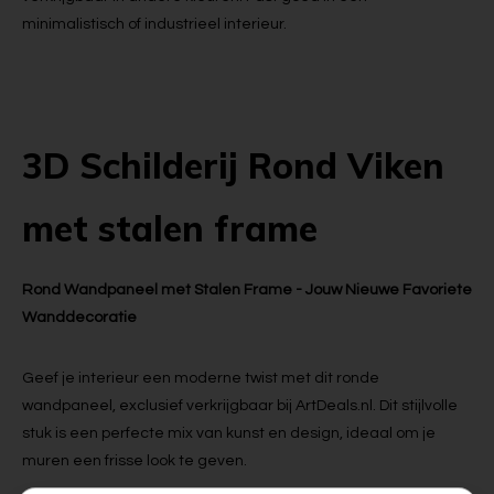
minimalistisch of industrieel interieur.
3D Schilderij Rond Viken
met stalen frame
Rond Wandpaneel met Stalen Frame - Jouw Nieuwe Favoriete
Wanddecoratie
Geef je interieur een moderne twist met dit ronde
wandpaneel, exclusief verkrijgbaar bij ArtDeals.nl. Dit stijlvolle
stuk is een perfecte mix van kunst en design, ideaal om je
muren een frisse look te geven.