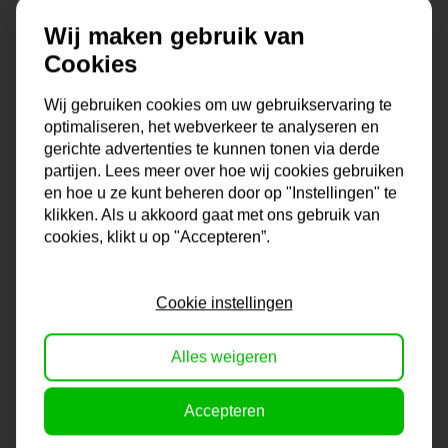
Wat maakt dit wandpaneel zo bijzonder?
Wij maken gebruik van
Cookies
Materiaal:
Gemaakt van stevig staal en MDF, dus het kan
Wij gebruiken cookies om uw gebruikservaring te
wel tegen een stootje.
optimaliseren, het webverkeer te analyseren en
Kleur:
Tijdloos zwart, past bij elke woonstijl.
gerichte advertenties te kunnen tonen via derde
Maten:
Kies uit 80 cm of 115 cm diameter, zo heb je altijd de
partijen. Lees meer over hoe wij cookies gebruiken
juiste maat voor jouw ruimte.
en hoe u ze kunt beheren door op "Instellingen" te
Makkelijk op te hangen:
Geen gedoe met ophangen, dit
klikken. Als u akkoord gaat met ons gebruik van
paneel hangt zo aan de muur.
cookies, klikt u op "Accepteren”.
Dit ronde wandpaneel is een echte blikvanger en voegt een
Cookie instellingen
eigentijdse touch toe aan elke kamer. Of je nu gaat voor een
minimalistische look of juist iets meer uitgesproken, deze
Alles weigeren
wanddecoratie past altijd.
Accepteren
Shop 'm nu op ArtDeals.nl en geef je muren de aandacht die
ze verdienen!