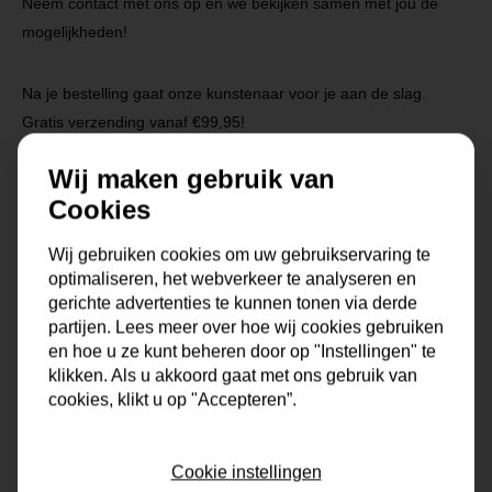
Neem contact met ons op en we bekijken samen met jou de
mogelijkheden!
Na je bestelling gaat onze kunstenaar voor je aan de slag.
Gratis verzending vanaf €99,95!
Wij maken gebruik van
Cookies
Specificaties
Wij gebruiken cookies om uw gebruikservaring te
optimaliseren, het webverkeer te analyseren en
Maat
0x0x0 cm
gerichte advertenties te kunnen tonen via derde
partijen. Lees meer over hoe wij cookies gebruiken
Korte omschrijving
Origineel handgemaakt
en hoe u ze kunt beheren door op "Instellingen" te
schilderij van onze
kunstenaars
klikken. Als u akkoord gaat met ons gebruik van
cookies, klikt u op "Accepteren”.
Formaat
80x100, 80x120
Cookie instellingen
Dikte
4 cm