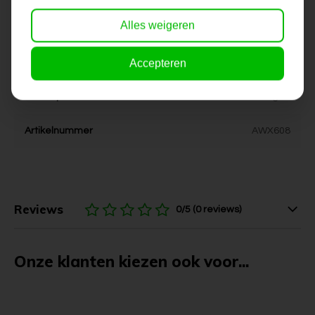
Alles weigeren
Stijl
modern, abstract
Kleur
bruin, aardetinten
Accepteren
Levertijd
6-10 werkdagen
Artikelnummer
AWX608
Reviews
0/5 (0 reviews)
Onze klanten kiezen ook voor...