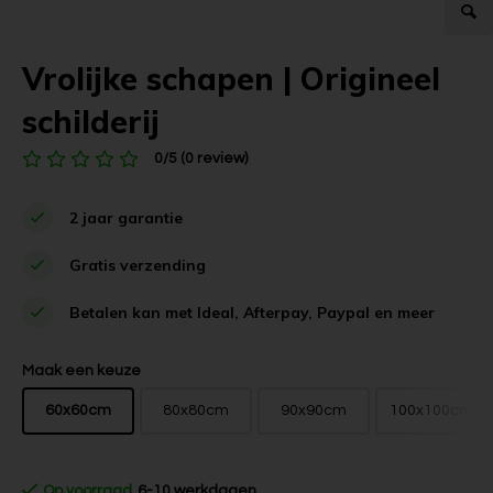
Vrolijke schapen | Origineel
schilderij
0/5 (0 review)
2 jaar garantie
Gratis verzending
Betalen kan met Ideal, Afterpay, Paypal en meer
Maak een keuze
60x60cm
80x80cm
90x90cm
100x100cm
Op voorraad
6-10 werkdagen