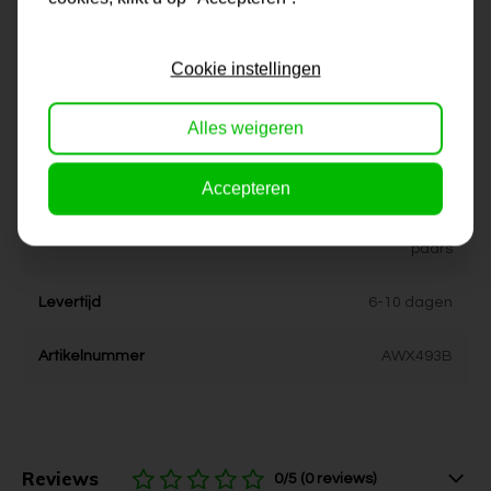
Formaat
60x60, 80x80, 90x90,
100x100, 120x120, 150x150
Cookie instellingen
Dikte
4 cm
Alles weigeren
Stijl
Kleurrijk, vrolijk
Accepteren
Kleur
wit, creme, groen, geel, roze,
paars
Levertijd
6-10 dagen
Artikelnummer
AWX493B
Reviews
0/5 (0 reviews)