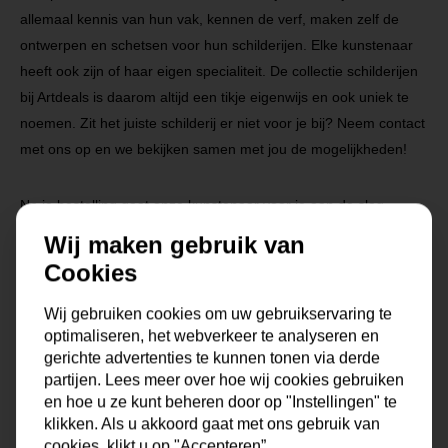
allemaal kennis van hun vak, kennen de verf, maken zelf de
ontwerpen en schetsen voor hun schilderijen. Elke kunstenaar
heeft ook zijn of haar eigen specialiteit. De collectie schilderijen
bij Artdeals is daarom altijd een tikje eigenwijs en ook uniek te
noemen. Zit het juiste schilderij er niet voor je bij? Neem contact
met ons op en we bekijken samen met jou de mogelijkheden!
Na je bestelling gaat onze kunstenaar voor je aan de slag.
Gratis verzending vanaf €99,95!
Wij maken gebruik van
Cookies
Wij gebruiken cookies om uw gebruikservaring te
Specificaties
optimaliseren, het webverkeer te analyseren en
gerichte advertenties te kunnen tonen via derde
Maat
0x0x0 cm
partijen. Lees meer over hoe wij cookies gebruiken
en hoe u ze kunt beheren door op "Instellingen" te
Korte omschrijving
Origineel schilderij van onze
klikken. Als u akkoord gaat met ons gebruik van
eigen kunstenaars
cookies, klikt u op "Accepteren”.