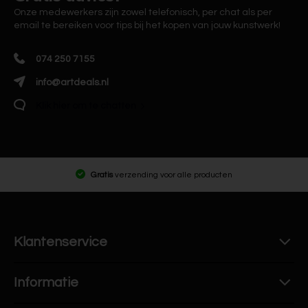
Onze medewerkers zijn zowel telefonisch, per chat als per
email te bereiken voor tips bij het kopen van jouw kunstwerk!
074 250 7155
info@artdeals.nl
Klik hier om te chatten
Gratis
verzending voor alle producten
Klantenservice
Informatie