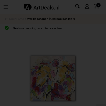
0
Terug
Home
Vrolijke schapen | Origineel schilderij
Gratis
verzending voor alle producten