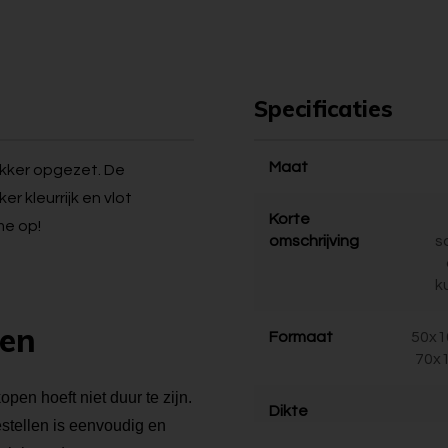
Specificaties
Maat
dikker opgezet. De
r kleurrijk en vlot
Korte
ime op!
omschrijving
s
k
pen
Formaat
50x1
70x1
open hoeft niet duur te zijn.
Dikte
bestellen is eenvoudig en