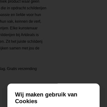
 uniek product waar geen
die in opdracht schilderijen
ssie en liefde voor hun
 hun vak, kennen de verf,
rijen. Elke kunstenaar
ilderijen bij Artdeals is
. Zit het juiste schilderij
kijken samen met jou de
lag. Gratis verzending
Wij maken gebruik van
Cookies