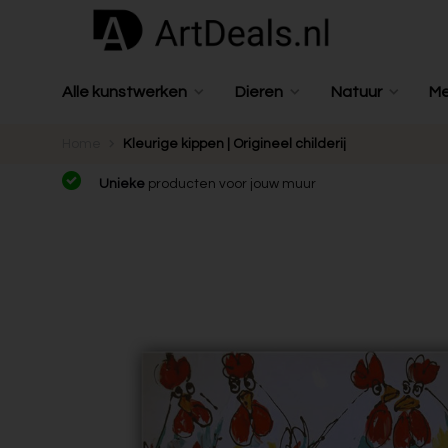
Alle kunstwerken
Dieren
Natuur
M
Home
Kleurige kippen | Origineel childerij
Unieke
producten voor jouw muur