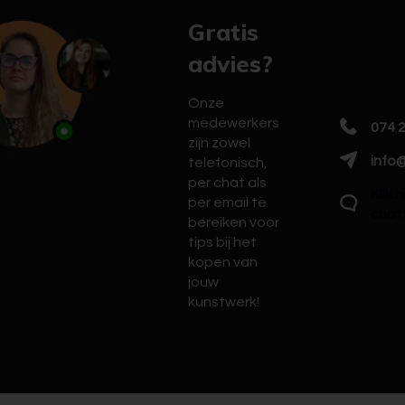
Gratis
advies?
Onze
medewerkers
074 
zijn zowel
info@
telefonisch,
per chat als
Klik 
per email te
chat
bereiken voor
tips bij het
kopen van
jouw
kunstwerk!