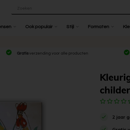
ensen
Ook populair
Stijl
Formaten
Kle
Gratis
verzending voor alle producten
Kleuri
childer
2 jaar 
Gratis 