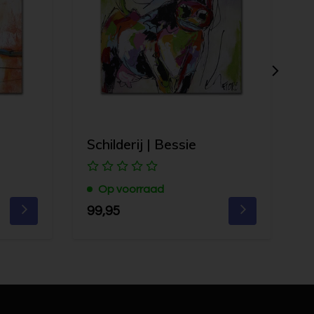
Schilderij | Bessie
S
Op voorraad
99,95
1