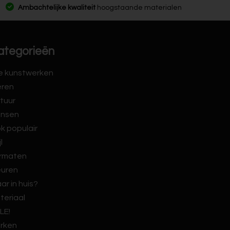
Ambachtelijke kwaliteit
hoogstaande materialen
ategorieën
le kunstwerken
eren
tuur
nsen
k populair
jl
rmaten
euren
ar in huis?
teriaal
LE!
rken