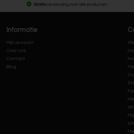
Gratis
verzending voor alle producten
Informatie
C
Mijn account
Al
Over ons
Di
Contact
Na
Blog
Me
Oo
Sti
Fo
Kl
Wa
Ma
SA
Me