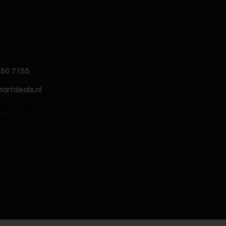
250 7155
artdeals.nl
hier om te
ten