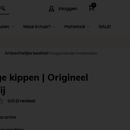
0
Inloggen
uren
Waar in huis?
Materiaal
SALE!
Ambachtelijke kwaliteit
hoogstaande materialen
ge kippen | Origineel
ij
0/5 (0 review)
garantie
verzending