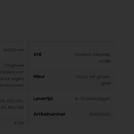
0x0x0 cm
Stijl
modern, kleurrijk,
vrolijk
Origineel
childerij van
Kleur
rood, wit groen,
onze eigen
geel
unstenaars
Levertijd
6-10 werkdagen
00, 60x120,
40, 80x160
Artikelnummer
AWX503C
4 cm