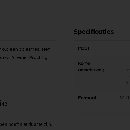
Specificaties
Maat
et o.a een paletmes. Het
e en wit/creme. Prachtig
Korte
omschrijving
s
k
Formaat
60x1
ie
en hoeft niet duur te zijn.