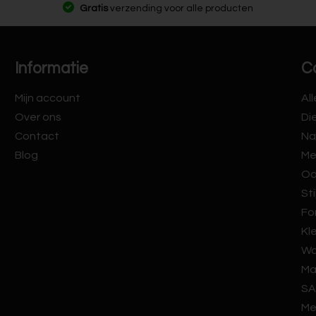
Gratis
verzending voor alle producten
Informatie
C
Mijn account
Al
Over ons
Di
Contact
Na
Blog
Me
Oo
Sti
Fo
Kl
Wa
Ma
SA
Me