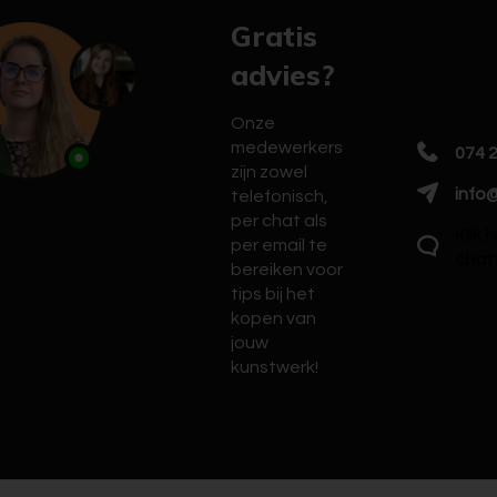
Gratis
advies?
Onze
medewerkers
074 
zijn zowel
info@
telefonisch,
per chat als
Klik 
per email te
chat
bereiken voor
tips bij het
kopen van
jouw
kunstwerk!