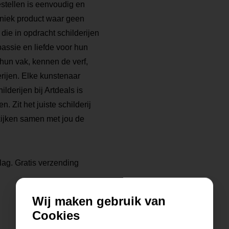
bestellen is eenvoudig en
 uniek product waar geen
die in opdracht schilderijen
ssie en liefde voor hun
 hun vak, kennen de verf,
rijen. Elke kunstenaar
ilderijen bij Artdeals is
. Zit het juiste schilderij
kijken samen met jou de
lag. Gratis verzending
Wij maken gebruik van
Cookies