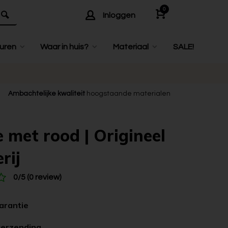
0
Inloggen
uren
Waar in huis?
Materiaal
SALE!
Ambachtelijke kwaliteit
hoogstaande materialen
e met rood | Origineel
rij
0/5 (0 review)
garantie
verzending