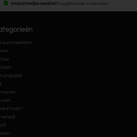
Ambachtelijke kwaliteit
hoogstaande materialen
ategorieën
le kunstwerken
eren
tuur
nsen
k populair
jl
rmaten
euren
ar in huis?
teriaal
LE!
rken