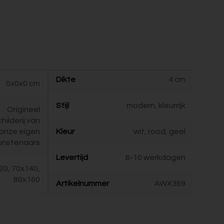
Dikte
4 cm
0x0x0 cm
Stijl
modern, kleurrijk
Origineel
childerij van
onze eigen
Kleur
wit, rood, geel
unstenaars
Levertijd
6-10 werkdagen
20, 70x140,
80x160
Artikelnummer
AWX369