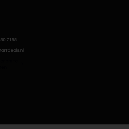
250 7155
artdeals.nl
hier om te
ten