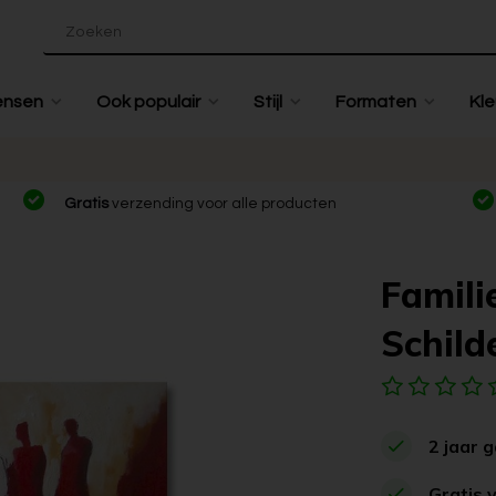
ensen
Ook populair
Stijl
Formaten
Kle
Gratis
verzending voor alle producten
Famili
Schilde
2 jaar 
Gratis 